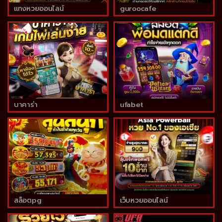
แทงหวยออนไลน์
guroocafe
บาคาร่า
ufabet
สล็อตpg
เว็บหวยออนไลน์