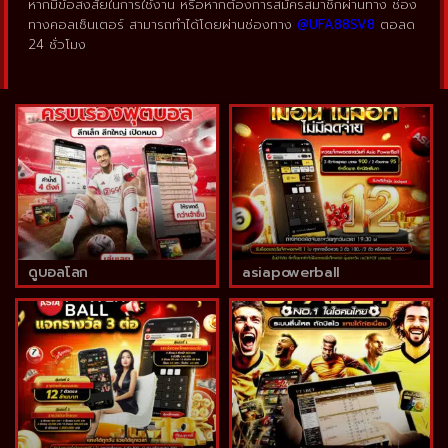
หากมีข้อสงสัยในการใช้งาน หรือหากต้องการสมัครสมาชิกผ่านทาง ช่อง
ทางคอลเซ็นเตอร์ สามารถทำได้โดยผ่านช่องทาง
@UFA88SV8
ตอลด
24 ชั่วโมง
ดูบอลโลก
asiapowerball