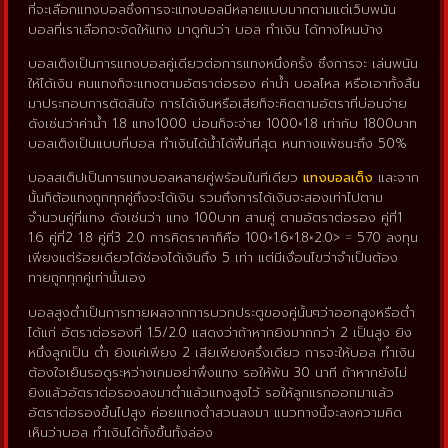
ที่จะเลือกแทงบอลซึ่งการจะแทงบอลมีหลายแบบมากตามแต่เว็บพนัน
บอลที่เราเลือกจะจัดให้แทง มาดูกันว่า บอล ทำเงิน ได้ทางไหนบ้าง
บอลเต็งเป็นการแทงบอลคู่เดียวต่อการแทงหนึ่งครั้ง ซึ่งการจะ เล่นพนัน
ให้ได้เงิน คนแทงก็จะแทงตามอัตราต่อรอง ค่าน้ำ บอลไหล หรือเอาทั้งสิ้น
มาประกอบการตัดสินใจ การได้เงินหรือเสียก็จะคิดตามอัตราที่บ่อนจ่าย
ดังเช่นว่าค่าน้ำ 1.8 แทง1000 บ่อนก็จะจ่าย 1000×1.8 เท่ากับ 1800บาท
บอลเต็งเป็นแบบที่บอล ทำเงินได้น้ำได้พื้นที่สุด หนทางแพ้ชนะถึง 50%
บอลสเต็ปเป็นการแทงบอลหลายคู่พร้อมในทีเดียว
แทงบอลเต็ง
และจาก
นั้นก็ต้อแทงถูกทุกคู่ถึงจะได้เงิน รวมถึงการได้เงินจะสองเท่าไปตาม
จำนวนคู่ที่แทง ดังเช่นว่า แทง 100บาท สามคู่ ตามอัตราต่อรอง คู่ที่1
1.6 คู่ที่2 1.8 คู่ที่3 2.0 การคิดราคาก็คือ 100×1.6×1.8×2.0> = 570 ลงทุน
เพียงแต่ร้อยเดียวได้ช่องได้เงินถึง 5 เท่า แต่มีเงื่อนไขว่าจำเป็นต้อง
ทายถูกทุกคู่เท่านั้นเอง
บอลสูงต่ำเป็นการทายผลจากการบวกประตูของคู่นั้นๆว่าออกสูงหรือต่ำ
ได้แก่ อัตราต่อรองที่ 1.5/2.0 แสดงว่าถ้าหากยิงมากกว่า 2 เป็นสูง ยิง
หนึ่งลูกเป็น ต่ำ ยิงแค่เพียง 2 เสียเพียงครึ่งเดียว การจะให้บอล ทำเงิน
ต้องใจเย็นรอดูระหว่างเกมอย่าพึ่งแทง รอให้พ้น 30 นาที ถ้าหากยังไม่
ยิงแล้วอัตราต่อรองลงมาต่ำแล้วแทงสูงไว้ รอให้ลูกแรกออกมาแล้ว
อัตราต่อรองขึ้นไปสูง ค่อยแทงต่ำสวนลงมา แนวทางนี้จะลงความคิด
เห็นว่าบอล ทำเงินได้ทั้งขึ้นทั้งล่อง