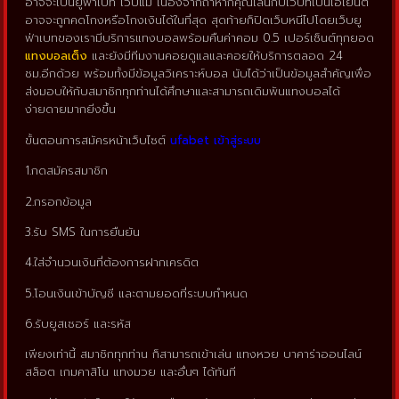
อาจจะเป็นยูฟ่าเบท เว็บแม่ เนื่องจากถ้าหากคุณเล่นกับเว็บที่เป็นเอเย่นต์
อาจจะถูกคดโกงหรือโกงเงินได้ในที่สุด สุดท้ายก็ปิดเว็บหนีไปโดยเว็บยู
ฟ่าเบทของเรามีบริการแทงบอลพร้อมคืนค่าคอม 0.5 เปอร์เซ็นต์ทุกยอด
แทงบอลเต็ง
และยังมีทีมงานคอยดูแลและคอยให้บริการตลอด 24
ชม.อีกด้วย พร้อมทั้งมีข้อมูลวิเคราะห์บอล นับได้ว่าเป็นข้อมูลสำคัญเพื่อ
ส่งมอบให้กับสมาชิกทุกท่านได้ศึกษาและสามารถเดิมพันแทงบอลได้
ง่ายดายมากยิ่งขึ้น
ขั้นตอนการสมัครหน้าเว็บไซต์
ufabet เข้าสู่ระบบ
1.กดสมัครสมาชิก
2.กรอกข้อมูล
3.รับ SMS ในการยืนยัน
4.ใส่จำนวนเงินที่ต้องการฝากเครดิต
5.โอนเงินเข้าบัญชี และตามยอดที่ระบบกำหนด
6.รับยูสเซอร์ และรหัส
เพียงเท่านี้ สมาชิกทุกท่าน ก็สามารถเข้าเล่น แทงหวย บาคาร่าออนไลน์
สล็อต เกมคาสิโน แทงมวย และอื่นๆ ได้ทันที