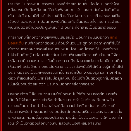
เลยเกิดเป็นการพนัน การพนันบอลก็ด้วยเหมือนกันเมื่อมีคนบอกว่าฝ่าย
หนึ่งจะชนะอีกทีมหนึ่ง คนที่ไม่เห็นพ้องย่อมแย้งและจากนั้นก็พนันกันด้วย
เงิน แต่เมื่อบอลมีฝ่ายที่เก่งและก็ฝ่ายที่ไม่เก่ง การเดาว่าฝ่ายไหนชนะเป็น
เรื่องง่ายอย่างมาก บ่อนการพนันก็เลยเกิดขึ้นมารวมทั้งแผนการแพ้ชนะ
พนันกันด้วยจำนวนประตูเพิ่มเข้าไป จนกระทั่งกลายเป็นอัตราต่อรอง
การแทงทีมที่เก่งกว่าอาจแพ้พนันเสมอเมื่อ บ่อนการพนันบอกว่า
แทง
บอลสเต็ป
ทีมที่เก่งกว่าต้องชนะด้วยจำนวนประตูที่เจาะจงถ้าหากทำไม่ได้
ถือว่าคนที่แทงฝ่ายรองเป็นคนชนะพนัน โดยเหตุนี้การจะให้ บอลทำเงิน
ไม่จำเป็นต้องรู้มาก่อนว่าใครกันแน่เก่ง เพียงแต่มีความเห็นว่าบ่อนให้ใคร
เหนือกว่ามีความหมายว่าทีมนั้นเก่งกว่า ยิ่งต่อมากแปลว่าบ่อนมีความคิด
เห็นว่าฝ่ายต่อมีหนทางชนะล้นหลาม แต่จะ เล่นพนันให้ได้เงิน จะรู้เท่านี้ไม่ได้
อัตราต่อรองเป็นแค่เพียงเริ่มเท่านั้น เราจำเป็นที่จะต้องรู้ว่าวิถีทางที่ฝ่าย
ต่อจะทำแต้มได้ถึงเป้าหรือไม่มีอยู่แค่ไหน ซึ่งไม่จำเป็นต้องรู้จักทีมบอลอีก
เช่นเดียวกันด้วยเหตุว่า ปริมาณบอกทุกๆสิ่งทุกๆอย่าง
ปริมาณที่ว่านี้ไม่ใช่ปริมาณบนเสื้อนักกีฬา ไม่ใช่จำนวนประตูที่ทีมเคยทำ
เป็น ไม่ใช่จำนวนความสำเร็จเท่าที่ผ่านมาแต่ว่าเป็นตัวเลขที่บ่อนพนัน
เจาะจงขึ้นมา ส่วนคำว่าบอลไหลก็คือความไม่เหมือนกันของปริมาณที่
บ่อนการพนันกำหนดมาต่างตอนตั้งแต่ก่อนบอลเริ่มเตะไปตราบจนกระทั่ง
ระหว่างเตะ ความขึ้นลงของปริมาณกลุ่มนี้จะเป็นตัวบอกว่าจะให้ บอล ทำ
เงิน จำเป็นจะต้องเลือกข้างไหน แล้วเลขบอลไหลมีอะไรบ้าง