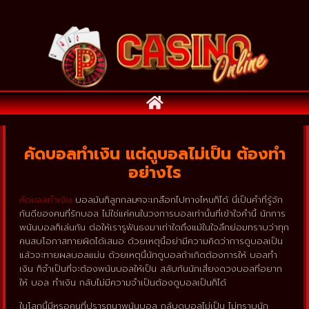
คัดบอลทำเงิน แต่ดูบอลไม่เป็น ต้องทำ
อย่างไร
คัดบอลทำเงิน
บอลมันก็ลูกกลมๆจะเกลือกไปทางไหนก็ได้ นี่เป็นคำที่รู้จัก
กันดีของคนที่รักบอล ไม่ใช่แค่คนในวงการบอลเท่านั้นที่เข้าใจคำนี้ นักการ
พนันบอลก็เล่นกัน ต่อให้เรารูฟันธงมาเท่าใดถึงแม้ในใจลึกย่อมทราบว่าทุก
คนสบโอกาสทายผิดได้เสมอ ด้วยเหตุนี้อย่ามีความคิดว่าการดูบอลเป็น
แล้วจะทายผลบอลแม่น ด้วยเหตุนี้นักดูบอลถ้าเกิดต้องการให้ บอลทำ
เงิน ก็จำเป็นที่จะต้องพนันบอลให้เป็น สลับกันนักเสี่ยงดวงบอลที่อยาก
ให้ บอล ทำเงิน กลับไม่มีความจำเป็นต้องดูบอลเป็นก็ได้
ในโลกนี้มีหรอคนที่ปรารถนาพนันบอล กลับดูบอลไม่เป็น ไม่ทราบนัก