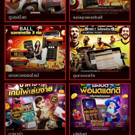
ดูบอลโลก
asiapowerball
แทงหวยออนไลน์
guroocafe
บาคาร่า
ufabet