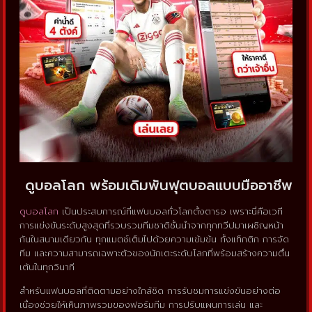
ดูบอลโลก พร้อมเดิมพันฟุตบอลแบบมืออาชีพ
ดูบอลโลก
เป็นประสบการณ์ที่แฟนบอลทั่วโลกตั้งตารอ เพราะนี่คือเวที
การแข่งขันระดับสูงสุดที่รวบรวมทีมชาติชั้นนำจากทุกทวีปมาเผชิญหน้า
กันในสนามเดียวกัน ทุกแมตช์เต็มไปด้วยความเข้มข้น ทั้งแท็กติก การจัด
ทีม และความสามารถเฉพาะตัวของนักเตะระดับโลกที่พร้อมสร้างความตื่น
เต้นในทุกวินาที
สำหรับแฟนบอลที่ติดตามอย่างใกล้ชิด การรับชมการแข่งขันอย่างต่อ
เนื่องช่วยให้เห็นภาพรวมของฟอร์มทีม การปรับแผนการเล่น และ