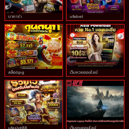
บาคาร่า
ufabet
สล็อตpg
เว็บหวยออนไลน์
ufaslot88
เว็บเกมออนไลน์