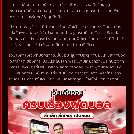
ทุกการเคลื่อนไหวของนักเตะ ทุกเสียงเชียร์จากกองเชียร์ และทุก
เหตุการณ์สำคัญในเกมจะถูกถ่ายทอดออกมาอย่างครบถ้วน ช่วยเพิ่ม
อรรถรสในการรับชมให้สนุกยิ่งขึ้น
ไม่ว่าคุณจะอยู่ที่บ้าน ที่ทำงาน หรือกำลังเดินทาง ก็สามารถติดตามการ
แข่งขันฟุตบอลโลกได้อย่างสะดวกผ่านอุปกรณ์ที่รองรับการเชื่อมต่อ
อินเทอร์เน็ต ทั้งสมาร์ตโฟน แท็บเล็ต คอมพิวเตอร์ และสมาร์ตทีวี ทำให้
คุณไม่พลาดแมตช์สำคัญของทีมโปรดแม้แต่นาทีเดียว
ร่วมส่งกำลังใจให้ทีมชาติที่คุณชื่นชอบ ลุ้นทุกประตู ทุกชัยชนะ และทุกช่วง
เวลาสำคัญของการแข่งขันระดับโลก พร้อมเก็บเกี่ยวความประทับใจจาก
มหกรรมฟุตบอลที่แฟนบอลทั่วโลกต่างรอคอย เพราะฟุตบอลโลกไม่ได้
เป็นเพียงการแข่งขันกีฬา แต่ยังเป็นช่วงเวลาที่รวมความหลงใหล ความ
สามัคคี และความตื่นเต้นของแฟนบอลจากทุกมุมโลกไว้ในเวทีเดียวกัน