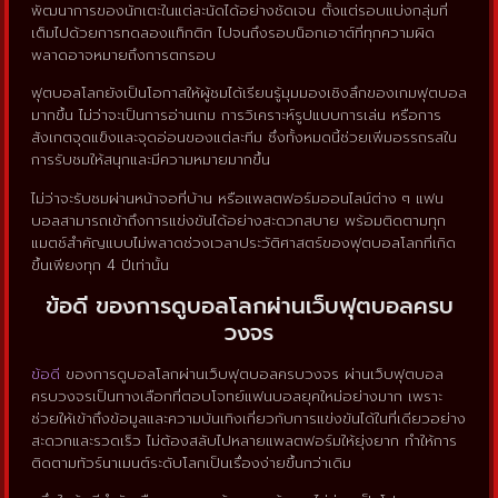
พัฒนาการของนักเตะในแต่ละนัดได้อย่างชัดเจน ตั้งแต่รอบแบ่งกลุ่มที่
เต็มไปด้วยการทดลองแท็กติก ไปจนถึงรอบน็อกเอาต์ที่ทุกความผิด
พลาดอาจหมายถึงการตกรอบ
ฟุตบอลโลกยังเป็นโอกาสให้ผู้ชมได้เรียนรู้มุมมองเชิงลึกของเกมฟุตบอล
มากขึ้น ไม่ว่าจะเป็นการอ่านเกม การวิเคราะห์รูปแบบการเล่น หรือการ
สังเกตจุดแข็งและจุดอ่อนของแต่ละทีม ซึ่งทั้งหมดนี้ช่วยเพิ่มอรรถรสใน
การรับชมให้สนุกและมีความหมายมากขึ้น
ไม่ว่าจะรับชมผ่านหน้าจอที่บ้าน หรือแพลตฟอร์มออนไลน์ต่าง ๆ แฟน
บอลสามารถเข้าถึงการแข่งขันได้อย่างสะดวกสบาย พร้อมติดตามทุก
แมตช์สำคัญแบบไม่พลาดช่วงเวลาประวัติศาสตร์ของฟุตบอลโลกที่เกิด
ขึ้นเพียงทุก 4 ปีเท่านั้น
ข้อดี ของการดูบอลโลกผ่านเว็บฟุตบอลครบ
วงจร
ข้อดี
ของการดูบอลโลกผ่านเว็บฟุตบอลครบวงจร ผ่านเว็บฟุตบอล
ครบวงจรเป็นทางเลือกที่ตอบโจทย์แฟนบอลยุคใหม่อย่างมาก เพราะ
ช่วยให้เข้าถึงข้อมูลและความบันเทิงเกี่ยวกับการแข่งขันได้ในที่เดียวอย่าง
สะดวกและรวดเร็ว ไม่ต้องสลับไปหลายแพลตฟอร์มให้ยุ่งยาก ทำให้การ
ติดตามทัวร์นาเมนต์ระดับโลกเป็นเรื่องง่ายขึ้นกว่าเดิม