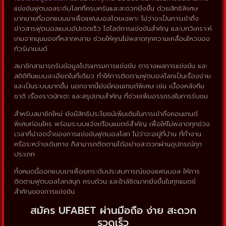
แข่งขันฟุตบอลระดับโลกที่ครบครันและสะดวกยิ่งขึ้น ด้วยสิทธิพิเศษ
มากมายที่ออกแบบมาเพื่อแฟนบอลโดยเฉพาะ ไม่ว่าจะเป็นการเข้าถึง
ข่าวสารฟุตบอลแบบอัปเดตเร็ว ไฮไลต์การแข่งขันสำคัญ และบทวิเคราะห์
เกมจากมุมมองที่หลากหลาย ช่วยให้คุณไม่พลาดทุกความเคลื่อนไหวของ
ทัวร์นาเมนต์
สมาชิกสามารถรับข้อมูลโปรแกรมการแข่งขัน ตารางผลการแข่งขัน และ
สถิติทีมแบบละเอียดในที่เดียว ทำให้การติดตามฟุตบอลโลกเป็นเรื่องง่าย
และเป็นระบบมากขึ้น นอกจากนี้ยังมีคอนเทนต์พิเศษ เช่น เบื้องหลังทีม
ชาติ เรื่องราวนักเตะ และสรุปเกมสำคัญ ที่ช่วยเพิ่มอรรถรสในการรับชม
สำหรับสมาชิกใหม่ ยังมีสิทธิประโยชน์เพิ่มเติมในการเข้าถึงคอนเทนต์
พิเศษก่อนใคร พร้อมระบบแจ้งเตือนแมตช์สำคัญ เพื่อให้ไม่พลาดทุกช่วง
เวลาที่น่าจดจำของการแข่งขันฟุตบอลโลก ไม่ว่าจะอยู่ที่บ้าน ที่ทำงาน
หรือระหว่างเดินทาง ก็สามารถติดตามได้อย่างสะดวกผ่านอุปกรณ์ทุก
ประเภท
ทั้งหมดนี้ออกแบบมาเพื่อยกระดับประสบการณ์ของแฟนบอล ให้การ
ติดตามฟุตบอลโลกสนุก ครบถ้วน และใกล้ชิดมากยิ่งขึ้นในทุกแมตช์
สำคัญของการแข่งขัน
สมัคร UFABET ผ่านมือถือ ง่าย สะดวก
รวดเร็ว