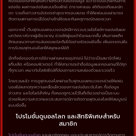
หนึ่งในข้อดีสำคัญคือความครบถ้วนของข้อมูล ไม่ว่าจะเป็นโปรแกรมการ
แข่งขัน ผลการแข่งขันแบบเรียลไทม์ ตารางคะแนน สถิติของทีมและนัก
เตะ รวมถึงข่าวสารอัปเดตล่าสุดจากรอบสนาม ทำให้แฟนบอลสามารถ
ติดตามสถานการณ์ได้อย่างใกล้ชิดและทันเหตุการณ์ตลอดเวลา
นอกจากนี้ เว็บฟุตบอลครบวงจรมักมีการรวบรวมไฮไลต์การแข่งขันและ
บทวิเคราะห์จากผู้เชี่ยวชาญ ช่วยให้ผู้ชมเข้าใจเกมมากขึ้น เห็นภาพแท็ก
ติกและแนวทางการเล่นของแต่ละทีมได้อย่างชัดเจนยิ่งขึ้น เพิ่มอรรถรสใน
การรับชมฟุตบอลโลกให้สนุกและมีมิติ
อีกทั้งยังรองรับการใช้งานผ่านหลายอุปกรณ์ ไม่ว่าจะเป็นสมาร์ตโฟน
แท็บเล็ต หรือคอมพิวเตอร์ ทำให้สามารถเข้าถึงข้อมูลและคอนเทนต์ได้ทุก
ที่ทุกเวลา เหมาะกับไลฟ์สไตล์ที่ต้องการความคล่องตัวและรวดเร็ว
โดยรวมแล้ว การดูฟุตบอลโลกผ่านเว็บฟุตบอลครบวงจรช่วยให้แฟน
บอลไม่พลาดทุกความเคลื่อนไหวของการแข่งขันระดับโลก ทั้งข้อมูล
ข่าวสาร และไฮไลต์สำคัญ ทั้งหมดถูกรวมไว้ในที่เดียวอย่างเป็นระบบ
ช่วยเพิ่มความสะดวกและประสบการณ์การติดตามฟุตบอลโลกให้สมบูรณ์
แบบยิ่งขึ้น
โปรโมชั่นดูบอลโลก และสิทธิพิเศษสำหรับ
สมาชิก
โปรโมชั่นดูบอลโลก
และสมาชิกทุกคน มอบประสบการณ์การติดตามการ