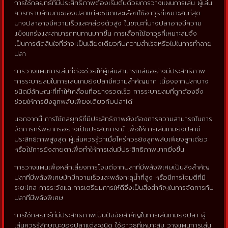
การใช้กลยุทธ์ที่มีประสิทธิภาพต้องเริ่มต้นด้วยการวางแผนการเล่น ผู้เล่น
ควรทราบลักษณะของปลาแต่ละชนิดและเลือกใช้อาวุธที่เหมาะสมที่สุด
บางปลาอาจมีความเร็วและคล่องตัวสูง ในขณะที่บางปลาอาจมีความ
แข็งแกร่งและสามารถทนทานมากขึ้น การเลือกใช้อาวุธที่เหมาะสมจึง
เป็นการตัดสินใจที่ว่าจะเป็นเสียงเดียวกับความสำเร็จหรือไม่ในการทำลาย
ปลา
การวางแผนการเล่นที่ดีจะช่วยให้ผู้เล่นสามารถเล่นอย่างมีประสิทธิภาพ
การระบายลมในการเล่นเกมยิงปลามีความสำคัญมาก เนื่องจากปลาบาง
ชนิดมีลักษณะที่ทำให้เคลื่อนที่อย่างรวดเร็ว การระบายลมที่ถูกต้องจึง
ช่วยให้การยิงลูกพลับเพียงเดียวกับปลาได้
นอกจากนี้ การใช้กลยุทธ์ที่มีประสิทธิภาพยังต้องการความสามารถในการ
จัดการทรัพยากรอย่างเป็นประสบการณ์ เพื่อให้การเล่นเกมยิงปลามี
ประสิทธิภาพสูงสุด ผู้เล่นควรรู้ว่าเมื่อไหร่ควรยิงลูกพลับเพียงลูกเดียว
หรือใช้การยิงสายตาเพื่อทำให้การเล่นมีประสิทธิภาพมากยิ่งขึ้น
การวางแผนเพื่อหลีกเลี่ยงการโจมตีจากปลาที่มีพลังพิเศษเป็นสิ่งสำคัญ
ปลาที่มีพลังพิเศษมักมีความเร็วและพลังทะลุน้ำที่สูง หรือมีการโจมตีที่มี
ระยะไกล การระวังและการเตรียมการให้ดีจึงเป็นสิ่งสำคัญในการจัดการกับ
ปลาที่มีพลังพิเศษ
การใช้กลยุทธ์ที่มีประสิทธิภาพเป็นปัจจัยสำคัญในการเล่นเกมยิงปลา ผู้
เล่นควรรู้ลักษณะของปลาแต่ละชนิด ใช้อาวุธที่เหมาะสม วางแผนการเล่น