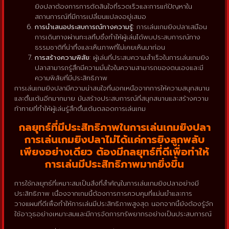
ยิงปลาต้องการการตัดสินใจที่รวดเร็วและการแก้ปัญหาใน
สถานการณ์ที่มีการเปลี่ยนแปลงอยู่เสมอ
การนำเสนอประสบการณ์ทางความรู้
: การเล่นเกมยิงปลาเสมือน
การเดินทางผ่านทะเลทึบซึ่งทำให้ผู้เล่นได้พบประสบการณ์ทาง
ธรรมชาติที่น่าทึ่งและเห็นภาพที่ไม่เคยเห็นมาก่อน
การสร้างความพิสัย
: ผู้เล่นที่ประสบความสำเร็จในการเล่นเกมยิง
ปลาสามารถรู้สึกมีความมั่นใจในความสามารถของตนเองและมี
ความพิสัยที่มีประสิทธิภาพ
การเล่นเกมยิงปลามีความน่าสนใจที่นอกเหนือจากการให้ความสนุกสนาน
และตื่นเต้นอีกมากมาย มันสร้างประสบการณ์ที่สนุกสนานและสร้างความ
ท้าทายที่ทำให้ผู้เล่นรู้สึกตื่นเต้นตลอดการเล่นเกม
กลยุทธ์ที่มีประสิทธิภาพในการเล่นเกมยิงปลา
การเล่นเกมยิงปลาไม่ได้แค่การยิงลูกพลับ
เพียงอย่างเดียว ต้องมีกลยุทธ์ที่ดีเพื่อทำให้
การเล่นมีประสิทธิภาพมากยิ่งขึ้น
การใช้กลยุทธ์ที่เหมาะสมเป็นสิ่งที่สำคัญในการเล่นเกมยิงปลาอย่างมี
ประสิทธิภาพ เนื่องจากเกมนี้ต้องการการควบคุมที่แม่นยำและการ
วางแผนที่ดีเพื่อทำให้การเล่นมีประสิทธิภาพสูงสุด นอกจากนี้ยังต้องรู้จัก
ใช้อาวุธอย่างเหมาะสมและมีการจัดการทรัพยากรอย่างเป็นประสบการณ์