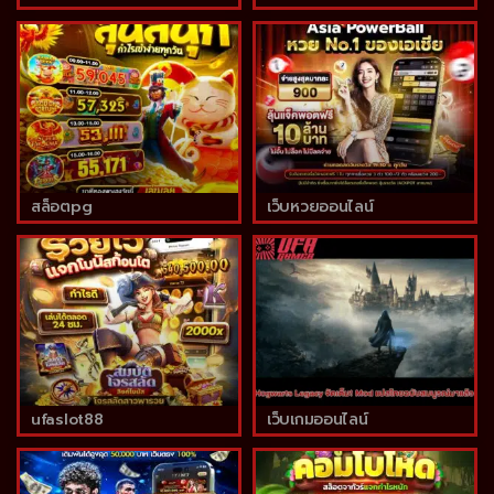
สล็อตpg
เว็บหวยออนไลน์
ufaslot88
เว็บเกมออนไลน์