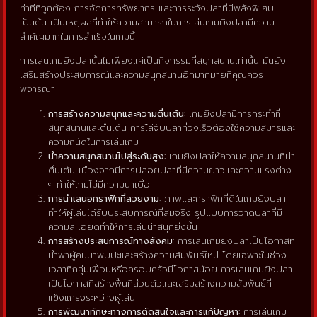
ท่าทีที่ถูกต้อง การจัดการทรัพยากร และการระวังปลาที่มีพลังพิเศษ
เป็นต้น เป็นเหตุผลที่ทำให้ความสามารถในการเล่นเกมยิงปลามีความ
สำคัญมากในการสำเร็จในเกมนี้
การเล่นเกมยิงปลานั้นไม่เพียงแค่เป็นกิจกรรมที่สนุกสนานเท่านั้น มันยัง
เสริมสร้างประสบการณ์และความสนุกสนานอีกมากมายที่คุณควร
พิจารณา
การสร้างความสนุกและความตื่นเต้น
: เกมยิงปลามีการกระทำที่
สนุกสนานและตื่นเต้น การไล่จับปลาที่วิ่งเร็วต้องใช้ความสมาธิและ
ความถนัดในการเล่นเกม
นำความสนุกสนานไปสู่ระดับสูง
: เกมยิงปลาให้ความสนุกสนานที่น่า
ตื่นเต้น เนื่องจากมีการปล่อยปลาที่มีความยาวและความแรงต่าง
ๆ ทำให้เกมไม่มีความน่าเบื่อ
การนำเสนอกราฟิกที่สวยงาม
: ภาพและกราฟิกที่ดีในเกมยิงปลา
ทำให้ผู้เล่นได้รับประสบการณ์ที่สมจริง รูปแบบการวาดปลาที่มี
ความละเอียดทำให้การเล่นน่าสนุกยิ่งขึ้น
การสร้างประสบการณ์ทางสังคม
: การเล่นเกมยิงปลาเป็นโอกาสที่
นำพาผู้คนมาพบปะและสร้างความสัมพันธ์ใหม่ โดยเฉพาะในช่วง
เวลาที่กลุ่มเพื่อนหรือครอบครัวมีโอกาสน้อย การเล่นเกมยิงปลา
เป็นโอกาสที่สร้างพื้นที่ส่วนตัวและเสริมสร้างความสัมพันธ์ที่
แข็งแกร่งระหว่างผู้เล่น
การพัฒนาทักษะทางการตัดสินใจและการแก้ปัญหา
: การเล่นเกม