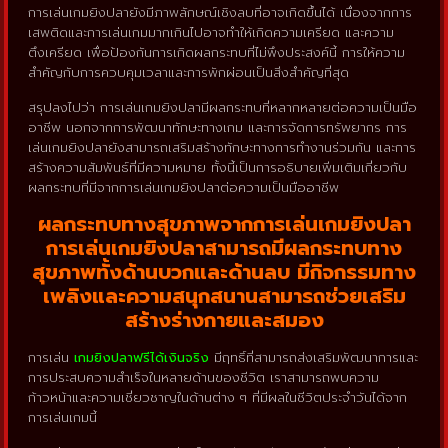
การเล่นเกมยิงปลายังมีภาพลักษณ์เชิงลบที่อาจเกิดขึ้นได้ เนื่องจากการ
เสพติดและการเล่นเกมมากเกินไปอาจทำให้เกิดความเครียด และความ
ตึงเครียด เพื่อป้องกันการเกิดผลกระทบที่ไม่พึงประสงค์นี้ การให้ความ
สำคัญกับการควบคุมเวลาและการพักผ่อนเป็นสิ่งสำคัญที่สุด
สรุปลงไปว่า การเล่นเกมยิงปลามีผลกระทบที่หลากหลายต่อความเป็นมือ
อาชีพ นอกจากการพัฒนาทักษะทางเกม และการจัดการทรัพยากร การ
เล่นเกมยิงปลายังสามารถเสริมสร้างทักษะทางการทำงานร่วมกัน และการ
สร้างความสัมพันธ์ที่มีความหมาย ทั้งนี้เป็นการอธิบายเพิ่มเติมเกี่ยวกับ
ผลกระทบที่มีจากการเล่นเกมยิงปลาต่อความเป็นมืออาชีพ
ผลกระทบทางสุขภาพจากการเล่นเกมยิงปลา
การเล่นเกมยิงปลาสามารถมีผลกระทบทาง
สุขภาพทั้งด้านบวกและด้านลบ มีกิจกรรมทาง
เพลิงและความสนุกสนานสามารถช่วยเสริม
สร้างร่างกายและสมอง
การเล่น
เกมยิงปลาฟรีได้เงินจริง
มีฤทธิ์ที่สามารถส่งเสริมพัฒนาการและ
การประสบความสำเร็จในหลายด้านของชีวิต เราสามารถพบความ
ก้าวหน้าและความเชี่ยวชาญในด้านต่าง ๆ ที่มีผลในชีวิตประจำวันได้จาก
การเล่นเกมนี้