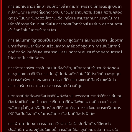
การเลือกใช้อาวุธที่เหมาะสมมีความสำคัญมาก เพราะจะมีการต่อสู้กับปลา
ที่มีลักษณะและพลังที่แตกต่างกัน บางปลาอาจมีความเร็วและความคล่อง
ตัวสูง ในขณะที่บางตัวมีความแข็งแกร่งและสามารถทนทานมากขึ้น การ
เลือกใช้อาวุธที่เหมาะสมจึงเป็นการตัดสินใจที่ว่าจะเป็นเสียงเดียวกับความ
สำเร็จหรือไม่ในการทำลายปลา
การเล่นในท่าทีที่ถูกต้องเป็นสิ่งสำคัญที่สุดในการเล่นเกมยิงปลา เนื่องจาก
มีการทำลายปลาที่มีความเร็วและความคล่องตัวสูงมาก การเล่นในท่าทีที่
ถูกต้องจึงช่วยให้ผู้เล่นสามารถเปลี่ยนทิศทางและปรับตัวต่อสถานการณ์
ได้อย่างมีประสิทธิภาพ
การจัดการทรัพยากรในเกมเป็นสิ่งสำคัญ เนื่องจากมีจำนวนจำกัดของ
กระสุนและเวลาที่ใช้ในการเล่น ผู้เล่นต้องตัดสินใจให้มีประสิทธิภาพสูงสุด
ในการใช้ทรัพยากรของตน การเล่นที่มีการวางแผนที่ดีจะช่วยให้ผู้เล่น
สามารถรักษาความยาวของการเล่นได้นานที่สุด
นอกจากนี้ยังต้องระวังปลาที่มีพลังพิเศษ เพราะสามารถทำให้การเล่นเกม
ยิงปลาเป็นที่ยากลำบากมากขึ้น ปลาที่มีพลังพิเศษอาจมีความเร็วและ
พลังทะลุน้ำที่สูง หรือมีการโจมตีที่มีระยะไกล การระวังและการเตรียมการ
ให้ดีจึงเป็นสิ่งสำคัญในการจัดการกับปลาที่มีพลังพิเศษ
การพัฒนาทักษะในการเล่นเกมยิงปลาเป็นปัจจัยที่สำคัญที่มีผลต่อ
ประสิทธิภาพของผู้เล่นในเกมนี้ การเลือกใช้อาวุธที่เหมาะสม การเล่นใน