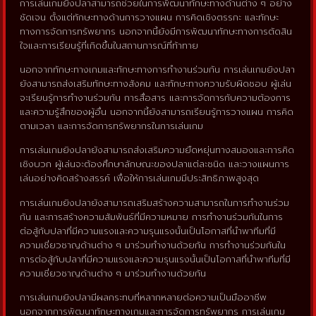
การเล่นเกมยิงปลาสามารถช่วยในการพัฒนาทักษะทางด้านต่าง ๆ อย่าง
ชัดเจน ตั้งแต่ทักษะทางด้านการวางแผน การคิดเชิงตรรกะ และทักษะ
ทางการจัดการทรัพยากร นอกจากนี้ยังมีการพัฒนาทักษะทางการตัดสิน
ใจและการเรียนรู้ที่เกิดขึ้นในสถานการณ์ที่ท้าทาย
นอกจากทักษะทางเกมและทักษะทางการทำงานร่วมกัน การเล่นเกมยิงปลา
ยังสามารถส่งเสริมทักษะทางสังคม และทักษะทางความรับผิดชอบ ผู้เล่น
จะเรียนรู้การทำงานร่วมกัน การสื่อสาร และการจัดการกับความต้องการ
และความรู้สึกของผู้อื่น นอกจากนี้ยังสามารถเรียนรู้การวางแผน การคิด
ตามเวลา และการจัดการทรัพยากรในการเล่นเกม
การเล่นเกมยิงปลายังสามารถส่งเสริมความยืดหยุ่นทางสมองและการคิด
เชิงบวก ผู้เล่นจะต้องศึกษาลักษณะของปลาแต่ละชนิด และวางแผนการ
เล่นอย่างคิดสร้างสรรค์ เพื่อให้การเล่นเกมมีประสิทธิภาพสูงสุด
การเล่นเกมยิงปลายังสามารถเสริมสร้างความสามารถในการทำงานร่วม
กัน และการสร้างความสัมพันธ์ที่มีความหมาย การทำงานร่วมกันในการ
ต่อสู้กับปลาที่มีความแรงและความรุนแรงนั้นเป็นโอกาสที่นำพาทีมที่มี
ความเชี่ยวชาญด้านต่าง ๆ มาร่วมทำงานด้วยกัน การทำงานร่วมกันใน
การต่อสู้กับปลาที่มีความแรงและความรุนแรงนั้นเป็นโอกาสที่นำพาทีมที่มี
ความเชี่ยวชาญด้านต่าง ๆ มาร่วมทำงานด้วยกัน
การเล่นเกมยิงปลามีผลกระทบที่หลากหลายต่อความเป็นมืออาชีพ
นอกจากการพัฒนาทักษะทางเกมและการจัดการทรัพยากร การเล่นเกม