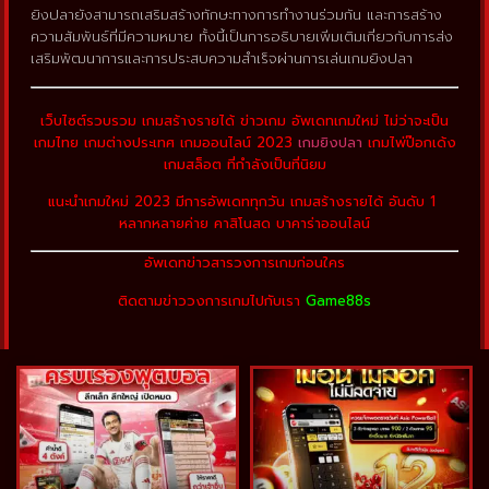
ยิงปลายังสามารถเสริมสร้างทักษะทางการทำงานร่วมกัน และการสร้าง
ความสัมพันธ์ที่มีความหมาย ทั้งนี้เป็นการอธิบายเพิ่มเติมเกี่ยวกับการส่ง
เสริมพัฒนาการและการประสบความสำเร็จผ่านการเล่นเกมยิงปลา
เว็บไซต์รวบรวม เกมสร้างรายได้ ข่าวเกม อัพเดทเกมใหม่ ไม่ว่าจะเป็น
เกมไทย เกมต่างประเทศ เกมออนไลน์ 2023
เกมยิงปลา
เกมไพ่ป๊อกเด้ง
เกมสล็อต ที่กำลังเป็นที่นิยม
แนะนำเกมใหม่ 2023 มีการอัพเดททุกวัน เกมสร้างรายได้ อันดับ 1
หลากหลายค่าย คาสิโนสด บาคาร่าออนไลน์
อัพเดทข่าวสารวงการเกมก่อนใคร
ติดตามข่าววงการเกมไปกับเรา
Game88s