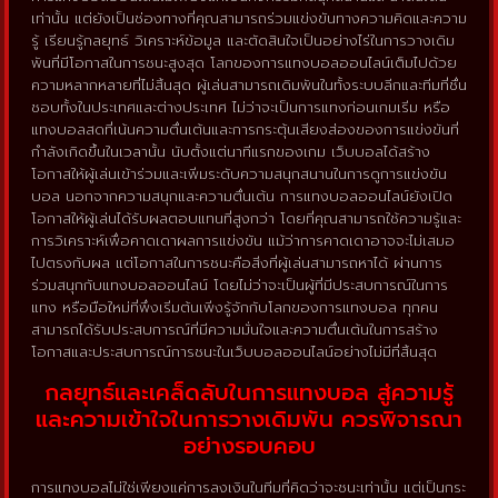
เท่านั้น แต่ยังเป็นช่องทางที่คุณสามารถร่วมแข่งขันทางความคิดและความ
รู้ เรียนรู้กลยุทธ์ วิเคราะห์ข้อมูล และตัดสินใจเป็นอย่างไร่ในการวางเดิม
พันที่มีโอกาสในการชนะสูงสุด โลกของการแทงบอลออนไลน์เต็มไปด้วย
ความหลากหลายที่ไม่สิ้นสุด ผู้เล่นสามารถเดิมพันในทั้งระบบลีกและทีมที่ชื่น
ชอบทั้งในประเทศและต่างประเทศ ไม่ว่าจะเป็นการแทงก่อนเกมเริ่ม หรือ
แทงบอลสดที่เน้นความตื่นเต้นและการกระตุ้นเสียงส่องของการแข่งขันที่
กำลังเกิดขึ้นในเวลานั้น นับตั้งแต่นาทีแรกของเกม เว็บบอลได้สร้าง
โอกาสให้ผู้เล่นเข้าร่วมและเพิ่มระดับความสนุกสนานในการดูการแข่งขัน
บอล นอกจากความสนุกและความตื่นเต้น การแทงบอลออนไลน์ยังเปิด
โอกาสให้ผู้เล่นได้รับผลตอบแทนที่สูงกว่า โดยที่คุณสามารถใช้ความรู้และ
การวิเคราะห์เพื่อคาดเดาผลการแข่งขัน แม้ว่าการคาดเดาอาจจะไม่เสมอ
ไปตรงกับผล แต่โอกาสในการชนะคือสิ่งที่ผู้เล่นสามารถหาได้ ผ่านการ
ร่วมสนุกกับแทงบอลออนไลน์ โดยไม่ว่าจะเป็นผู้ที่มีประสบการณ์ในการ
แทง หรือมือใหม่ที่พึ่งเริ่มต้นเพิ่งรู้จักกับโลกของการแทงบอล ทุกคน
สามารถได้รับประสบการณ์ที่มีความมั่นใจและความตื่นเต้นในการสร้าง
โอกาสและประสบการณ์การชนะในเว็บบอลออนไลน์อย่างไม่มีที่สิ้นสุด
กลยุทธ์และเคล็ดลับในการแทงบอล สู่ความรู้
และความเข้าใจในการวางเดิมพัน ควรพิจารณา
อย่างรอบคอบ
การแทงบอลไม่ใช่เพียงแค่การลงเงินในทีมที่คิดว่าจะชนะเท่านั้น แต่เป็นกระ