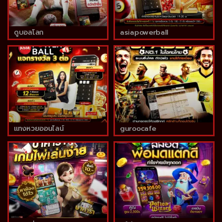
ดูบอลโลก
asiapowerball
แทงหวยออนไลน์
guroocafe