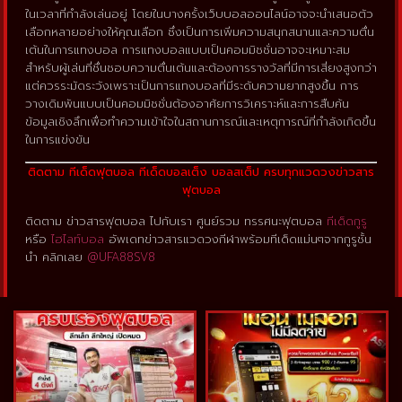
ในเวลาที่กำลังเล่นอยู่ โดยในบางครั้งเว็บบอลออนไลน์อาจจะนำเสนอตัว
เลือกหลายอย่างให้คุณเลือก ซึ่งเป็นการเพิ่มความสนุกสนานและความตื่น
เต้นในการแทงบอล การแทงบอลแบบเป็นคอมมิชชั่นอาจจะเหมาะสม
สำหรับผู้เล่นที่ชื่นชอบความตื่นเต้นและต้องการรางวัลที่มีการเสี่ยงสูงกว่า
แต่ควรระมัดระวังเพราะเป็นการแทงบอลที่มีระดับความยากสูงขึ้น การ
วางเดิมพันแบบเป็นคอมมิชชั่นต้องอาศัยการวิเคราะห์และการสืบค้น
ข้อมูลเชิงลึกเพื่อทำความเข้าใจในสถานการณ์และเหตุการณ์ที่กำลังเกิดขึ้น
ในการแข่งขัน
ติดตาม ทีเด็ดฟุตบอล ทีเด็ดบอลเต็ง บอลสเต็ป ครบทุกแวดวงข่าวสาร
ฟุตบอล
ติดตาม ข่าวสารฟุตบอล ไปกับเรา ศูนย์รวม ทรรศนะฟุตบอล
ทีเด็ดกูรู
หรือ
ไฮไลท์บอล
อัพเดทข่าวสารแวดวงกีฬาพร้อมทีเด็ดแม่นๆจากกูรูชั้น
นำ คลิกเลย
@UFA88SV8