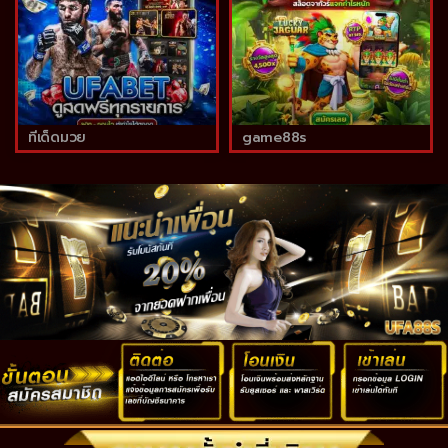
ทีเด็ดมวย
game88s