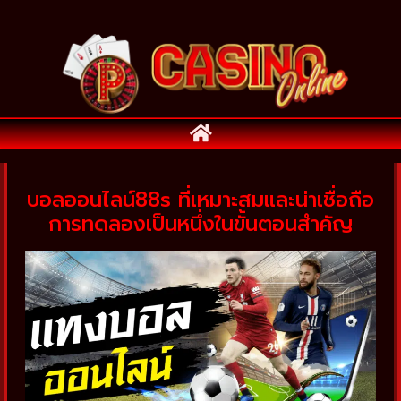
บอลออนไลน์88s ที่เหมาะสมและน่าเชื่อถือ
การทดลองเป็นหนึ่งในขั้นตอนสำคัญ