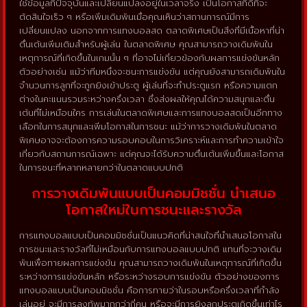
ใช้ข้อมูลที่ปัจจุบันและเปลี่ยนแปลงอยู่ในเวลาจริง เป็นโอกาสที่ดีที่จะ
ตัดสินใจเร็ว ๆ หรือเพิ่มเดิมพันเมื่อคุณเห็นว่าสถานการณ์มีการ
เปลี่ยนแปลง นอกจากการแทงบอลสด ตลาดพิเศษเป็นสิ่งที่มีเนื้อหาที่น่า
ตื่นเต้นเพิ่มเติมสำหรับผู้เล่น ในตลาดพิเศษ คุณสามารถวางเดิมพันใน
เหตุการณ์ที่เกิดขึ้นในเกมนั้น ๆ ที่อาจไม่เกี่ยวข้องกับผลการแข่งขันหลัก
ตัวอย่างเช่น แม้ว่าทีมหนึ่งจะชนะการแข่งขัน แต่คุณยังสามารถเดิมพันใน
จำนวนการลูกที่จะถูกยิงเข้าประตู ผู้เล่นที่จะทำประตูแรก หรือความแตก
ต่างในคะแนนรวมระหว่างครึ่งเวลา ซึ่งส่งผลให้คุณได้ความสนุกและตื่น
เต้นที่ไม่เหมือนใคร การเล่นในตลาดพิเศษและการแทงบอลสดเป็นอีกทาง
เลือกในการสนุกและเพิ่มโอกาสในการชนะ แม้ว่าการวางเดิมพันในตลาด
พิเศษอาจจะต้องการความรอบคอบในการวิเคราะห์และการทำความเข้าใจ
เกี่ยวกับสถานการณ์เฉพาะ แต่คุณจะได้รับความตื่นเต้นเพิ่มขึ้นและโอกาส
ในการชนะที่หลากหลายกว่าในตลาดแบบปกติ
การวางเดิมพันแบบเป็นคอมมิชชั่น นำเสนอ
โอกาสใหม่ในการชนะและรางวัล
การแทงบอลแบบเป็นคอมมิชชั่นเป็นแนวคิดที่น่าสนใจที่นำเสนอโอกาสใน
การชนะและรางวัลที่ไม่เหมือนกับการแทงบอลแบบปกติ แทนที่จะวางเดิม
พันเพื่อทายผลการแข่งขัน คุณสามารถวางเดิมพันในเหตุการณ์ที่เกิดขึ้น
ระหว่างการแข่งขันหลัก หรือระหว่างรอบการแข่งขัน ตัวอย่างของการ
แทงบอลแบบเป็นคอมมิชชั่น คือการทายว่าในรอบหรือครึ่งเวลาที่กำลัง
เล่นอยู่ จะมีการลงทัพมากกว่ากี่คน หรือจะมีการยิงลูกประตูเกิดขึ้นเท่าไร