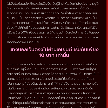
ได้เงินโบนัสในบัญชีของฉันเพิ่มขึ้น ฉันรู้สึกว่าตัวฉันเต็มไปด้วยความรู้สึก
ขี้เล่นและพร้อมที่จะสนุกสนานในการเดิมพันบอล นอกจากนี้ยังมีความ
สะดวกสบายมากมายในการเข้าถึงตลอด 24 ชั่วโมง การติดต่อกับทีม
สนับสนุนเป็นเรื่องที่ง่ายดาย พวกเขาให้บริการอย่างมืออาชีพและเป็น
กันเองตลอดเวลา ไม่ว่าจะมีคำถามหรือปัญหาใดๆ ฉันมั่นใจว่าทีมงานจะ
ช่วยแก้ไขให้ทันที โดยรวมแล้ว การสมัครเดิมพันบอลครั้งแรกและได้รับ
ฟรีเครดิต 50% เป็นประสบการณ์ที่น่าจดจำ ฉันหวังว่าการเดิมพันของ
ฉันจะเติบโตและนำพาฉันสู่ประสบการณ์ที่ท้าทายและสนุกสนานมากมายใน
โลกของการพนันออนไลน์
แทงบอลเว็บตรงไม่ผ่านเอเย่นต์ เริ่มต้นเพียง
10 บาท เท่านั้น
การแทงบอลผ่านเว็บตรงโดยไม่ผ่านเอเย่นต์เป็นทางเลือกที่น่าสนใจและ
สนุกสำหรับผู้ที่หลงไหลในโลกของการพนันกีฬา บนแพลตฟอร์มนี้คุณ
สามารถเริ่มต้นการเดิมพันของคุณได้ด้วยเงินทุนเพียง 10 บาทเท่านั้น ไม่
ต้องผ่านขั้นตอนซับซ้อนหรือต้องมีเอเย่นต์เป็นตัวกลาง เรียกได้ว่า
เป็นการลงทุนที่น้อยนิดแต่สามารถทำให้คุณได้รับความสนุกและความตื่น
เต้นที่มากมาย แทงบอลผ่านเว็บตรงมีความสะดวกสบายมากยิ่งขึ้น
เนื่องจากคุณสามารถทำรายการทุกอย่างได้ทันทีที่ต้องการ ไม่ต้องรอ
นานหรือผ่านขั้นตอนที่ซับซ้อน นอกจากนี้ เว็บตรงยังมีความปลอดภัยที่
สูง ทำให้คุณมั่นใจได้ในการทำธุรกรรมการเงินของคุณ การลงทุนเพียง
10 บาทเป็นทางเลือกที่เหมาะสำหรับทุกคนที่ต้องการลองโชคและสัมผัส