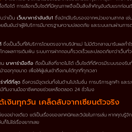
เชื่อถือได้ การเลือกเว็บไซต์ที่มีคุณภาพจึงเป็นสิ่งสำคัญอันดับแรกก่อนเร
ับว่าเป็น
เว็บบาคาร่าอันดับ1
ซึ่งมักมีใบรับรองจากหน่วยงานสากล เช่
วยยืนยันว่าผู้ให้บริการมีมาตรฐานความปลอดภัย และระบบเกมผ่านกา
์
ซึ่งเป็นเว็บที่ให้บริการโดยตรงจากบริษัทแม่ ไม่มีตัวกลางมารับผลกำไ
ันหรือโกงผลการเดิมพัน ระบบการฝากถอนก็รวดเร็วและปลอดภัยกว่าเว็บทั่
่าน
บาคาร่ามือถือ
ถือเป็นสิ่งที่ขาดไม่ได้ เว็บไซต์ที่ดีควรมีระบบรองรับท
จอทุกขนาด เพื่อให้ผู้เล่นเข้าถึงเกมได้ทุกที่ทุกเวลา
าที่ดีที่สุด
ซึ่งควรมีจุดเด่นทั้งในด้านโปรโมชั่น การบริการลูกค้า และระ
ึงมีทีมงานมืออาชีพคอยช่วยเหลือตลอด 24 ชั่วโมง
้ได้เงินทุกวัน เคล็ดลับจากเซียนตัวจริง
พียงอย่างเดียว แต่เป็นเรื่องของเทคนิคและวินัยในการเล่น หากคุณรู้จ
็ไม่ใช่เรื่องยากเลย