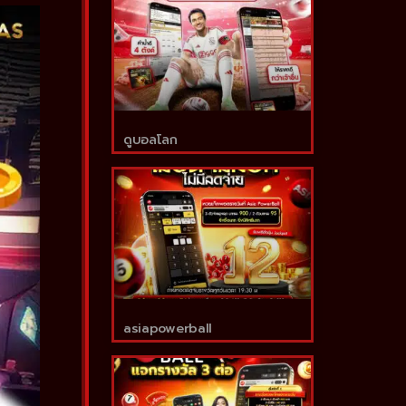
ดูบอลโลก
asiapowerball