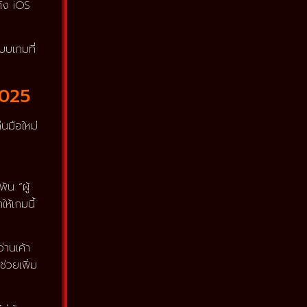
ั้ง iOS
บบเกมที่
2025
นมือใหม่
ัน “ผู้
ห้เกมนี้
่านเค้า
ช่วยเพิ่ม