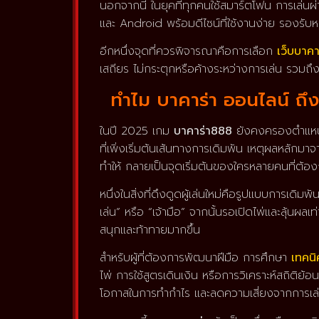
นอกจากนี้ ในยุคที่ทุกคนใช้สมาร์ตโฟน การเล่นผ
และ Android พร้อมดีไซน์ที่ใช้งานง่าย รองรับหน้า
อีกหนึ่งจุดที่ควรพิจารณาคือการเลือก
เว็บบาคาร่
เสถียร ไม่กระตุกหรือค้างระหว่างการเล่น รวมถ
ทำไม บาคาร่า ออนไลน์ ถึงเ
ในปี 2025 เกม
บาคาร่า888
ยังคงครองตำแหน่ง
ที่เพิ่งเริ่มต้นเส้นทางการเดิมพัน เหตุผลหลักม
ทำให้ กลายเป็นจุดเริ่มต้นของใครหลายคนที่ต้อ
หนึ่งในสิ่งที่ดึงดูดผู้เล่นใหม่คือรูปแบบการเดิมพ
เล่น” หรือ “เจ้ามือ” จากนั้นรอเปิดไพ่และลุ้นผล
สนุกและท้าทายมากขึ้น
สำหรับผู้ที่ต้องการพัฒนาฝีมือ การศึกษา
เทคนิ
ไพ่ การใช้สูตรเดินเงิน หรือการวิเคราะห์สถิติย้อนห
โอกาสในการทำกำไร และลดความเสี่ยงจากการเล