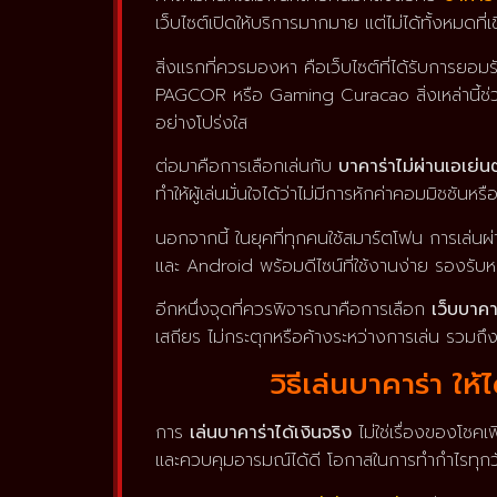
เว็บไซต์เปิดให้บริการมากมาย แต่ไม่ได้ทั้งหมดที่
สิ่งแรกที่ควรมองหา คือเว็บไซต์ที่ได้รับการยอมร
PAGCOR หรือ Gaming Curacao สิ่งเหล่านี้ช่
อย่างโปร่งใส
ต่อมาคือการเลือกเล่นกับ
บาคาร่าไม่ผ่านเอเย่นต
ทำให้ผู้เล่นมั่นใจได้ว่าไม่มีการหักค่าคอมมิชช
นอกจากนี้ ในยุคที่ทุกคนใช้สมาร์ตโฟน การเล่นผ
และ Android พร้อมดีไซน์ที่ใช้งานง่าย รองรับหน้า
อีกหนึ่งจุดที่ควรพิจารณาคือการเลือก
เว็บบาคาร่
เสถียร ไม่กระตุกหรือค้างระหว่างการเล่น รวมถ
วิธีเล่นบาคาร่า ให
การ
เล่นบาคาร่าได้เงินจริง
ไม่ใช่เรื่องของโชคเ
และควบคุมอารมณ์ได้ดี โอกาสในการทำกำไรทุกวันก