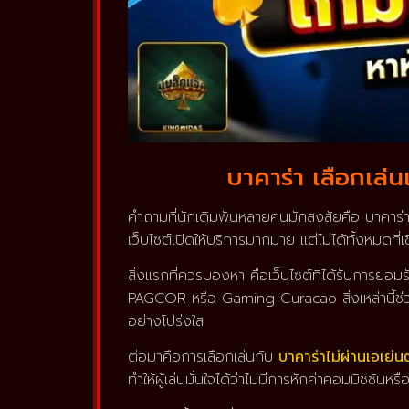
บาคาร่า เลือกเล่น
คำถามที่นักเดิมพันหลายคนมักสงสัยคือ บาคาร่า
เว็บไซต์เปิดให้บริการมากมาย แต่ไม่ได้ทั้งหมดที่
สิ่งแรกที่ควรมองหา คือเว็บไซต์ที่ได้รับการยอมร
PAGCOR หรือ Gaming Curacao สิ่งเหล่านี้ช่
อย่างโปร่งใส
ต่อมาคือการเลือกเล่นกับ
บาคาร่าไม่ผ่านเอเย่นต
ทำให้ผู้เล่นมั่นใจได้ว่าไม่มีการหักค่าคอมมิชช