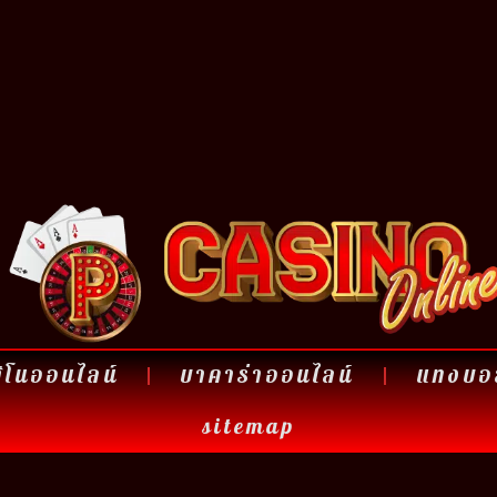
ิโนออนไลน์
บาคาร่าออนไลน์
แทงบอ
sitemap