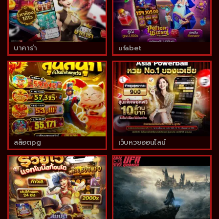
บาคาร่า
ufabet
สล็อตpg
เว็บหวยออนไลน์