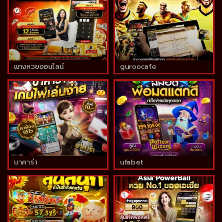
แทงหวยออนไลน์
guroocafe
บาคาร่า
ufabet