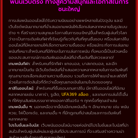
พนันเว็บตรง ทางสู่ความสนุกและโอกาสในการ
ชนะใหญ่
การเล่นพนันออนไลน์ได้รับความนิยมอย่างแพร่หลายในปัจจุบัน และมี
เว็บไซต์พนันมากมายที่นำเสนอเกมพนันให้เลือกเล่นหลากหลายในรูปแบบ
ต่าง ๆ ที่สร้างความสนุกและโอกาสในการชนะใหญ่ขึ้นสำหรับผู้เล่นทั่วโลก
ว่าจะเป็นการเดิมพันกีฬาที่เรียนรู้เกี่ยวกับทีมที่คุณชื่นชอบ หรือเล่นคาสิโน
ออนไลน์ที่มีหลายเกมให้เลือกตามความชื่นชอบ หรือแม้กระทั่งการเล่นเกม
พนันที่เหมาะสำหรับคนที่มีทักษะในการเล่นการพนัน ทั้งหมดนี้เป็นส่วนหนึ่ง
ของประสบการณ์การเดิมพันออนไลน์ที่น่าตื่นเต้นที่ไม่ควรพลาด!
เกมพนันกีฬา:
สำหรับคนที่รักกีฬา แทงบอล, บาสเกตบอล, และอีก
มากมายเป็นต้น มีเว็บไซต์พนันที่นำเสนอความหลากหลายในการเดิมพันที่
คุณสามารถเลือกเล่นตามความชื่นชอบ รวมถึงการให้คำแนะนำและสถิติที่
ช่วยในการตัดสินใจที่ดีกว่าเมื่อคุณแทงเงินในเกมโปรดของคุณ
คาสิโนออนไลน์:
สำหรับคนที่ชื่นชอบเกมคาสิโน มีคาสิโนออนไลน์ที่มีเกม
หลากหลายเช่น บาคาร่า, รูเล็ต,
UFA369 สล็อต
, และเกมการเล่นโต๊ะอื่น
ๆ ที่ให้คุณสัมผัสบรรยากาศของคาสิโนจริง ๆ ทุกครั้งที่คุณเข้าเล่น
เกมพนันอื่น ๆ:
นอกเหนือจากนี้ยังมีเกมพนันอื่น ๆ อีกมากมาย เช่น พนัน
หวย, ไพ่ป๊อกเด้ง, และเกมอื่น ๆ ที่มีกฎเกมที่น่าสนใจและการเดิมพันที่
หลากหลาย
โปรโมชั่นและโบนัส:
เว็บพนันออนไลน์บางแห่งมักมีโปรโมชั่นและโบนัสที่น่า
สนใจสำหรับผู้เล่นใหม่และผู้เล่นที่มีประสบการณ์ ที่จะเสริมสร้างความน่า
สนใจและเพิ่มโอกาสในการชนะใหญ่