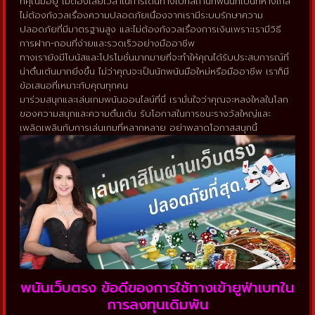
ที่คุณมีอยู่ ไม่ต้องเสียเวลาในการเดินทางไปที่สถานที่พนันที่เป็นที่ห่างไกล
ไม่ต้องกังวลเรื่องความปลอดภัยเนื่องจากเรามีระบบรักษาความ
ปลอดภัยที่มีมาตรฐานสูง และไม่ต้องกังวลเรื่องการเงินเพราะเรามีวิธี
การฝาก-ถอนที่ง่ายและรวดเร็วอย่างมืออาชีพ
ทางเรายังมีโบนัสและโปรโมชั่นมากมายที่จะทำให้คุณได้รับประสบการณ์ที่
น่าตื่นเต้นมากยิ่งขึ้น ไม่ว่าคุณจะเป็นนักพนันมือใหม่หรือมืออาชีพ เราก็มี
ข้อเสนอที่เหมาะกับคุณทุกคน
มาร่วมสนุกและเล่นเกมพนันออนไลน์ที่นี่ เรามั่นใจว่าคุณจะหลงใหลในโลก
ของความสนุกและความตื่นเต้น รับโอกาสในการชนะรางวัลใหญ่และ
เพลิดเพลินกับการเล่นเกมที่หลากหลาย อย่าพลาดโอกาสสนุกนี้
พนันเว็บตรง ข้อดีของการใช้ทางเข้ายูฟ่าเบทใน
การลงทุนเดิมพัน