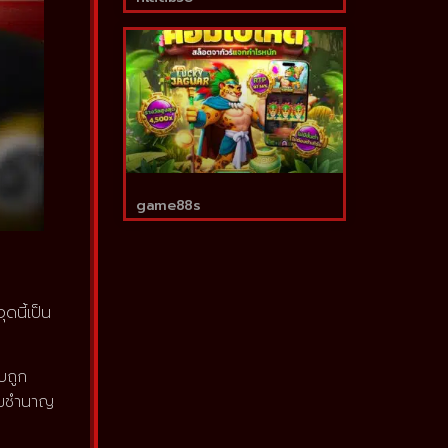
game88s
ดนี้เป็น
บถูก
วามชำนาญ