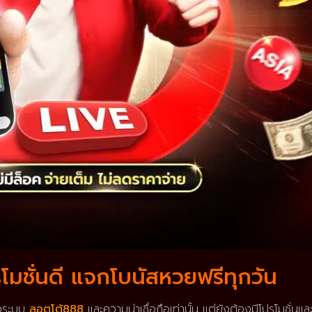
โมชั่นดี แจกโบนัสหวยฟรีทุกวัน
องระบบ
ลอตโต้888
และความน่าเชื่อถือเท่านั้น แต่ยังต้องมีโปรโมชั่นและ