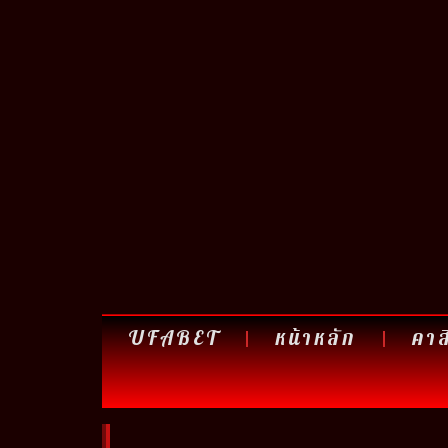
UFABET
หน้าหลัก
คาส