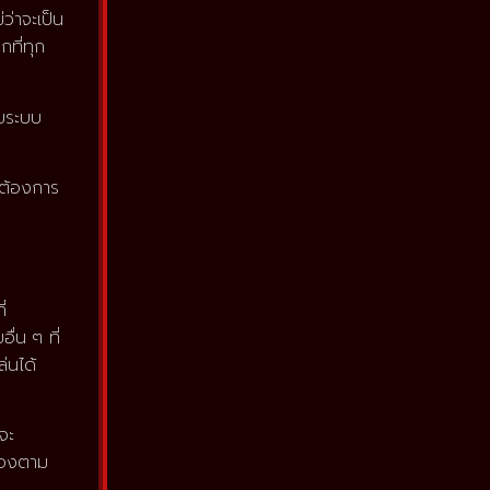
่าจะเป็น
ที่ทุก
ับระบบ
่ต้องการ
่
่น ๆ ที่
่นได้
จะ
ต้องตาม