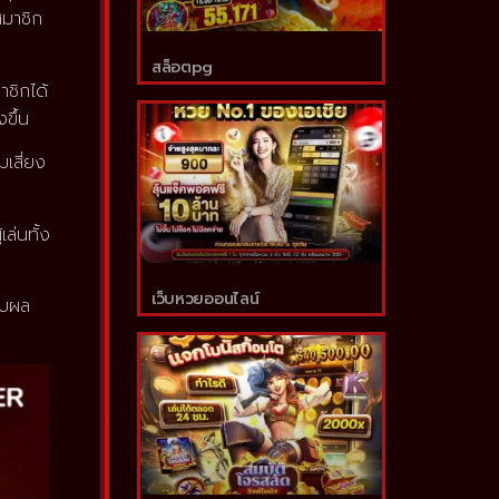
สมาชิก
สล็อตpg
าชิกได้
ขึ้น
เสี่ยง
ล่นทั้ง
เว็บหวยออนไลน์
ับผล