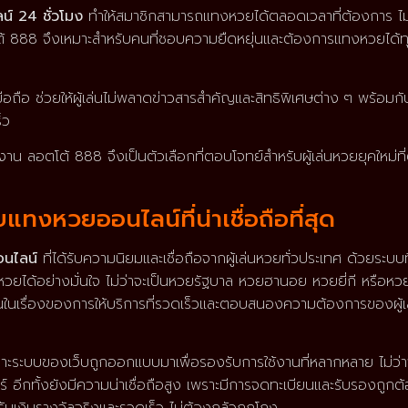
์ 24 ชั่วโมง
ทำให้สมาชิกสามารถแทงหวยได้ตลอดเวลาที่ต้องการ ไม่ว
ต้ 888 จึงเหมาะสำหรับคนที่ชอบความยืดหยุ่นและต้องการแทงหวยได้ทุก
ือถือ ช่วยให้ผู้เล่นไม่พลาดข่าวสารสำคัญและสิทธิพิเศษต่าง ๆ พร้อมก
็ว
 ลอตโต้ 888 จึงเป็นตัวเลือกที่ตอบโจทย์สำหรับผู้เล่นหวยยุคใหม่ที
แทงหวยออนไลน์ที่น่าเชื่อถือที่สุด
อนไลน์
ที่ได้รับความนิยมและเชื่อถือจากผู้เล่นหวยทั่วประเทศ ด้วยระบบที
ได้อย่างมั่นใจ ไม่ว่าจะเป็นหวยรัฐบาล หวยฮานอย หวยยี่กี หรือหวยอื
ในเรื่องของการให้บริการที่รวดเร็วและตอบสนองความต้องการของผู้เล
ราะระบบของเว็บถูกออกแบบมาเพื่อรองรับการใช้งานที่หลากหลาย ไม่ว่า
 อีกทั้งยังมีความน่าเชื่อถือสูง เพราะมีการจดทะเบียนและรับรองถูก