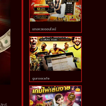
แทงหวยออนไลน์
guroocafe
สิทธิ