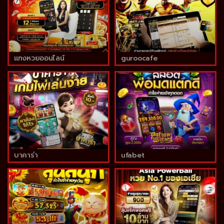
แทงหวยออนไลน์
guroocafe
บาคาร่า
ufabet