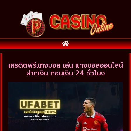
เครดิตฟรีแทงบอล เล่น แทงบอลออนไลน์
ฝากเงิน ถอนเงิน 24 ชั่วโมง