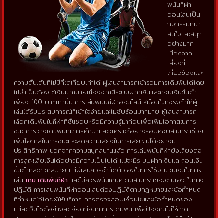
พนันกีฬา
ออนไลน์เป็น
กิจกรรมที่น่า
สนใจและสนุก
อย่างมาก
เนื่องจาก
เสี่ยงที่
เกี่ยวข้องและ
ความตื่นเต้นที่ไม่มีที่ใดเทียบเท่าได้ ผู้เล่นสามารถเข้าร่วมการเดิมพันได้โดย
ไม่จำเป็นต้องใช้เงินมากมายเนื่องจากมีระบบฝากเงินและถอนเงินขั้นต่ำ
เพียง 100 บาทเท่านั้น การเล่นพนันกีฬาออนไลน์เสมือนในที่จริงทำให้ผู้
เล่นได้รับประสบการณ์ที่เข้าใจง่ายและไม่ซับซ้อนมากมาย ผู้เล่นสามารถ
เลือกเดิมพันในกีฬาที่ชื่นชอบหรือมีความรู้มาก่อนเพื่อเพิ่มโอกาสในการ
ชนะ การวางเดิมพันที่มีการศึกษาและวิเคราะห์อย่างรอบคอบสามารถช่วย
เพิ่มโอกาสในการชนะและลดความเสี่ยงในการเสียเงินได้อย่างมี
ประสิทธิภาพ นอกจากความสนุกสนานแล้ว การเล่นพนันกีฬายังเสี่ยงต่อ
การสูญเสียเงินได้อย่างมีความเป็นไปได้ แม้จะมีระบบฝากเงินและถอนเงิน
ขั้นต่ำที่สะดวกสบาย แต่ผู้เล่นควรจำกัดตัวเองในการใช้จำนวนเงินในการ
เล่น
เกม เดิมพันกีฬา
และไม่ควรพนันเกินความสามารถของตนเอง ในทาง
ปฏิบัติ การเล่นพนันกีฬาออนไลน์ต้องปฏิบัติตามกฎหมายและข้อกำหนด
ที่กำหนดไว้โดยผู้ให้บริการ ควรตรวจสอบเงื่อนไขและข้อกำหนดของ
แต่ละเว็บไซต์อย่างละเอียดก่อนทำการเดิมพัน เพื่อป้องกันไม่ให้เกิด