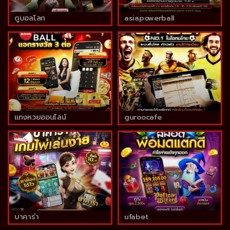
ดูบอลโลก
asiapowerball
แทงหวยออนไลน์
guroocafe
บาคาร่า
ufabet