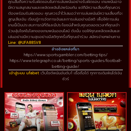
คุณลืมถึงความรับผิดชอบในการเล่นพนันอย่างรับผิดชอบ เกมพนันอาจ
มีความสนุกสนานและเพลิดเพลินไปพร้อมกัน แต่ก็มีความเสี่ยงที่คุณควร
ต้องพร้อมรับผิดชอบ คุณควรจำไว้เสมอว่าการเล่นพนันมีความเสี่ยงที่จะ
สูญเสียเงิน เรียนรู้การจัดการเงินและการเล่นอย่างมีสติ เพื่อให้การเล่น
เกมนี้เป็นประสบการณ์ที่ดีและมีประโยชน์สำหรับคุณตลอดเวลาที่คุณเข้า
ร่วมลุ้นโชคในโลกของเกมพนันออนไลน์ ดังนั้น ขอให้คุณเพลิดเพลินและ
เล่นอย่างมีความสุขอย่างมีสติทุกครั้งที่คุณเข้าร่วม สมัครง่ายๆผ่านทาง
Line: @UFA88SV8
อ้างอิงแหล่งที่มา
https://www.sportsgambler.com/betting-tips/
https://www.telegraph.co.uk/betting/sports-guides/football-
betting-guide/
เข้าสู่ระบบ ufabet
เว็บไซต์พนันอันดับ1 เชื่อถือได้ ทุกการเดิมพันได้เงิน
ชัวร์