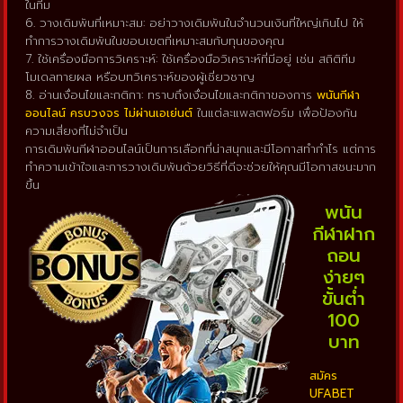
ในทีม
6. วางเดิมพันที่เหมาะสม: อย่าวางเดิมพันในจำนวนเงินที่ใหญ่เกินไป ให้
ทำการวางเดิมพันในขอบเขตที่เหมาะสมกับทุนของคุณ
7. ใช้เครื่องมือการวิเคราะห์: ใช้เครื่องมือวิเคราะห์ที่มีอยู่ เช่น สถิติทีม
โมเดลทายผล หรือบทวิเคราะห์ของผู้เชี่ยวชาญ
8. อ่านเงื่อนไขและกติกา: ทราบถึงเงื่อนไขและกติกาของการ
พนันกีฬา
ออนไลน์ ครบวงจร ไม่ผ่านเอเย่นต์
ในแต่ละแพลตฟอร์ม เพื่อป้องกัน
ความเสี่ยงที่ไม่จำเป็น
การเดิมพันกีฬาออนไลน์เป็นการเลือกที่น่าสนุกและมีโอกาสทำกำไร แต่การ
ทำความเข้าใจและการวางเดิมพันด้วยวิธีที่ดีจะช่วยให้คุณมีโอกาสชนะมาก
ขึ้น
พนัน
กีฬาฝาก
ถอน
ง่ายๆ
ขั้นต่ำ
100
บาท
สมัคร
UFABET