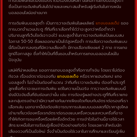
การเดิมพันที่ไม่ต้องใช้อัตราต่อรองเป็นหลัก นั่นคือการแทงบอลสูงต่ำ
ซึ่งเป็นการเดิมพันที่เล่นได้ง่ายและเหมาะสมสำหรับผู้เริ่มต้นในการพนัน
บอลออนไลน์อย่างมาก
การเดิมพันบอลสูงต่ำ เป็นการวางเดิมพันในผลลัพธ์
แทงบอลสเต็ป
ของ
การบวกจำนวนประตู ที่ทีมที่เราเลือกทำได้ว่าจะสูงกว่าหรือต่ำกว่า
ปริมาณลูกที่เว็บไซต์เจาะจงไว้ แบบสูงต่ำในการวางเดิมพันเป็นแบบสบ
โอกาส 50-50 ซึ่งผลออกมาเป็นได้สูงหรือต่ำ การเลือกวางเดิมพันแบบ
นี้ถือเป็นการลงทุนที่มีความเสี่ยงต่ำ มีทางเลือกเพียงแค่ 2 ทาง การแทง
ถูกมีโอกาสสูง ซึ่งทำให้เป็นที่ชื่นชอบสำหรับการแทงบอลออนไลน์ใน
ปัจจุบัน
เสน่ห์ที่น่าหลงไหล ของการแทงบอลสูงต่ำคือการทำเงิน โดยเราไม่ต้อง
กังวล เรื่องอัตราต่อรองทีม
แทงบอลเต็ง
หรือราคาแฮนดิแคป แทง
บอลสูงต่ำ ไม่จำเป็นต้องคำนวณ ว่าทีมที่เราวางเดิมพัน ต้องทำประตูกี่
ลูกเพื่อที่เราจะชนะการเดิมพัน แต่ในความเป็นจริง การวางเดิมพันแบบนี้
ยังมีปัจจัยอื่นที่ซับซ้อนกว่านั้น เช่น การต้องรู้ผลต่างประตูที่ทีมที่เราแทง
และกลุ่มตรงข้ามว่ามีความห่างกันมากเพียงใดเทียบกับอัตราต่อรองที่เรา
เลือกเล่น นอกจากนี้ยังต้องพิจารณาการเล่นแบบบอลสดที่มีราคาสูงไหล
เข้ามาเกี่ยวข้องหรือเรทอัตราต่อรองแบบครึ่งควบและควบครึ่งที่อาจ
ทำให้เกิดการชนะครึ่งหรือแพ้ครึ่งอีกด้วย การเข้าใจในด้านนี้อาจใช้เวลา
สักระยะหนึ่งในการเรียนรู้เพื่อเข้าใจอย่างแท้จริง โดยเฉพาะสำหรับนัก
เสี่ยงดวงที่เป็นมือใหม่ จึงจำเป็นต้องใช้เวลาในการศึกษาและเรียนรู้เพิ่ม