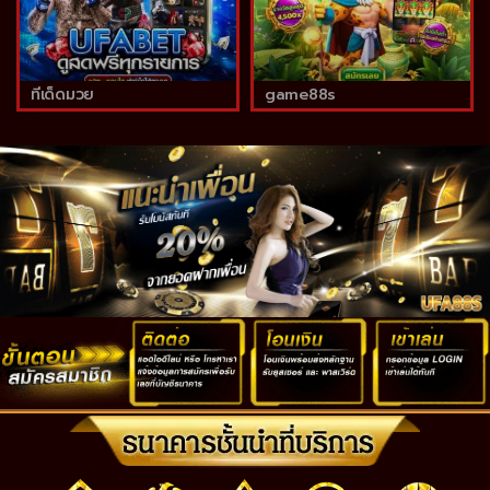
ทีเด็ดมวย
game88s