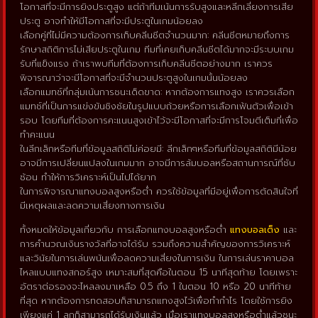
โอกาสที่จะมีการยิงประตูสูง แต่ถ้าทีมเน้นการรับสูงและหลีกเลี่ยงการเสีย
ประตู อาจทำให้มีโอกาสที่จะมีประตูในเกมน้อยลง
เลือกคู่ที่ไม่มีความต้องการเก็บคลีนชีตจำนวนมาก: คลีนชีตหมายถึงการ
รักษาสถิติการไม่เสียประตูในเกม ทีมที่เคยเก็บคลีนชีตได้มากจะมีระบบเกม
รับที่แข็งแรง ถ้าเราพบทีมที่ต้องการเก็บคลีนชีตอย่างมาก เราควร
พิจารณาว่าจะมีโอกาสที่จะมีจำนวนประตูสูงในเกมนั้นน้อยลง
เลือกแมทช์ที่กลุ่มเน้นการชนะเด็ดขาด: หากต้องการแทงสูง เราควรเลือก
แมทช์ที่เป็นการแข่งขันชิงชัยในรูปแบบถ้วยหรือการเลือกเฟ้นตัวเพื่อเข้า
รอบ โดยทีมที่ต้องการคะแนนสูงเข้าไว้จะมีโอกาสที่จะมีการโจมตีเต็มที่เพื่อ
ทำคะแนน
ในลีกเล็กหรือทีมที่ข้อมูลสถิติไม่ค่อยมี: ลีกเล็กๆหรือทีมที่ข้อมูลสถิติมีน้อย
อาจมีการเปลี่ยนแปลงในเกมมาก อาจมีการล้มบอลหรือสถานการณ์ที่ซับ
ซ้อน ทำให้การวิเคราะห์เป็นไปได้ยาก
ในการพิจารณาแทงบอลสูงหรือต่ำ ควรใช้ข้อมูลที่มีอยู่เพื่อการตัดสินใจที่
มีเหตุผลและลดความเสี่ยงทางการเงิน
ทั้งหมดให้ข้อมูลเกี่ยวกับ การเลือกแทงบอลสูงหรือต่ำ
แทงบอลเต็ง
และ
การคำนวณเงินรางวัลที่อาจได้รับ รวมถึงความสำคัญของการวิเคราะห์
และวินัยในการเล่นพนันเพื่อลดความเสี่ยงในการเงิน ในการเล่นราคาบอล
ไหลแบบแทงสกอร์สูง เหมาะสมที่สุดคือในตอน 15 นาทีสุดท้าย โดยเพราะ
อัตราต่อรองจะไหลลงมาเหลือ 0.5 ถึง 1 ในตอน 10 หรือ 20 นาทีท้าย
ที่สุด หากต้องการทดสอบก็สามารถแทงสูงไว้เพื่อทำกำไร โดยใช้การยิง
เพียงแค่ 1 ลูกก็สามารถได้รับเงินแล้ว เมื่อเราแทงบอลสูงหรือต่ำแล้วชนะ