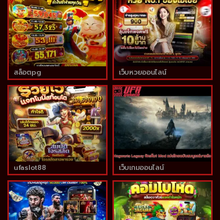
สล็อตpg
เว็บหวยออนไลน์
ufaslot88
เว็บเกมออนไลน์