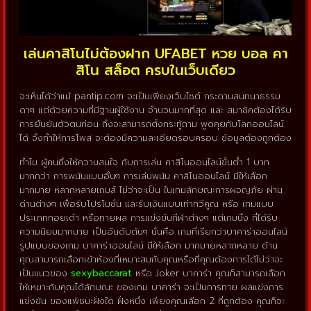
เล่นคาสิโนไม่ต้องฝาก UFABET หวย บอล คา
สิโน สล็อต ครบในเว็บเดียว
จะเห็นได้ว่าแม้ pantip.com จะเป็นเพียงเว็บไซต์ กระดานสนทนาธรรม
ดาๆ แต่ด้วยความที่มีฐานผู้ใช้งาน จำนวนมากที่สุด และ สมาชิคต้องได้รับ
การยืนยันตัวตนก่อน ถึงจะสามารถตั้งกระทู้ถาม พูดคุยกับโลกออนไลน์
ได้ จึงทำให้การโพส จะต้องมีความละเอียดรอบครอบ ข้อมูลต้องถูกต้อง
ทำไม ผู้คนถึงให้ความสนใจ กับการเล่น คาสิโนออนไลน์ขั้นต่ำ 1 บาท
มากกว่า การพนันแบบอื่นๆ การเล่นพนัน คาสิโนออนไลน์ มีให้เลือก
มากมาย หลากหลายเกมส์ ไม่ว่าจะเป็น ในเกมลักษณะการผจญภัย ผ่าน
ด่านต่างๆ เพื่อรับโปรโมชั่น และรับเงินแบบเท่าทวีคูณ หรือ เกมแบบ
ประเภททอยเต๋า หรือทายผล การแข่งขันกีฬาต่างๆ แต่เกมนึง ที่ได้รับ
ความนิยมมากมาย เป็นอันดับต้นๆ นั่นคือ เกมที่เรียกว่าบาคาร่าออนไลน์
รูปแบบของเกม บาคาร่าออนไลน์ มีให้เลือก มากมายหลากหลาย ด้าน
คุณสามารถเลือกเข้าห้องที่เหมาะสมกับคุณหรือที่คุณต้องการได้ไม่ว่าจะ
เป็นแนวของ
sexybaccarat
หรือ Joker บาคาร่า คุณก็สามารถเลือก
ให้เหมาะกับคุณได้ลักษณะ ของเกม บาคาร่า จะเป็นการทาย ผลแข่งการ
แข่งขัน ของแพ้ชนะฝั่งใด ฝั่งหนึ่ง เพียงคุณเลือก 2 ที่ถูกต้อง คุณก็จะ