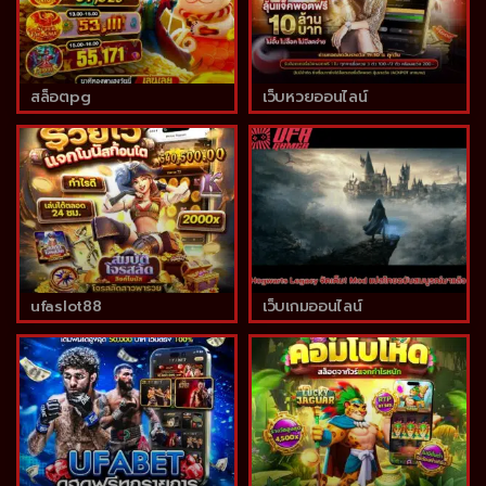
สล็อตpg
เว็บหวยออนไลน์
ufaslot88
เว็บเกมออนไลน์