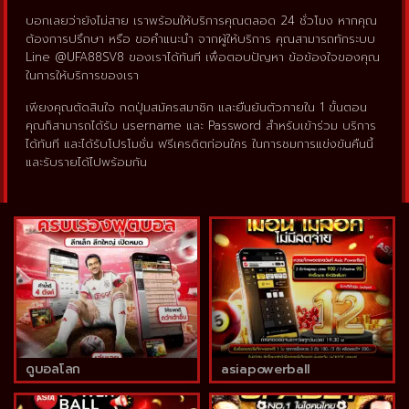
บอกเลยว่ายังไม่สาย เราพร้อมให้บริการคุณตลอด 24 ชั่วโมง หากคุณ
ต้องการปรึกษา หรือ ขอคำแนะนำ จากผู้ให้บริการ คุณสามารถทักระบบ
Line @UFA88SV8 ของเราได้ทันที เพื่อตอบปัญหา ข้อข้องใจของคุณ
ในการให้บริการของเรา
เพียงคุณตัดสินใจ กดปุ่มสมัครสมาชิก และยืนยันตัวภายใน 1 ขั้นตอน
คุณก็สามารถได้รับ username และ Password สำหรับเข้าร่วม บริการ
ได้ทันที และได้รับโปรโมชั่น ฟรีเครดิตก่อนใคร ในการชมการแข่งขันคืนนี้
และรับรายได้ไปพร้อมกัน
ดูบอลโลก
asiapowerball