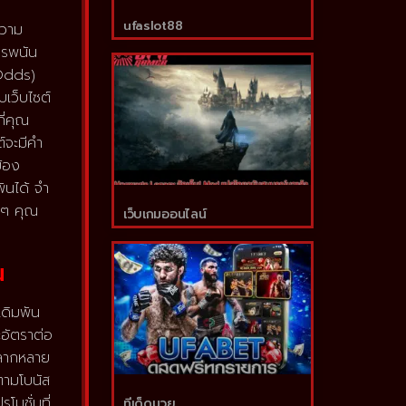
ufaslot88
ความ
ารพนัน
(Odds)
บเว็บไซต์
ี่คุณ
์จะมีคำ
ข้อง
ันได้ จำ
ใดๆ คุณ
เว็บเกมออนไลน์
ณ
ดิมพัน
ะอัตราต่อ
หลากหลาย
ตามโบนัส
โมชั่นที่
ทีเด็ดมวย