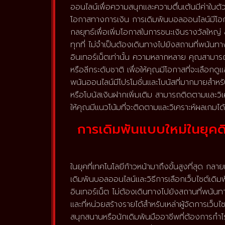
ออนไลน์เพื่อความสนุกและความตื่นเต้นมีค่าในตั
โอกาสทางการเงิน การเดิมพันบอลออนไลน์มีโอกาส
กลยุทธ์เพื่อเพิ่มโอกาสในการชนะเงินรางวัลใหญ
ทุกที่ ไม่จำเป็นต้องเดินทางไปยังสถานที่พนัน
อินเทอร์เน็ตเท่านั้น ความหลากหลาย คุณสามารถเ
หรือลีกระดับชาติ เพื่อให้คุณมีโอกาสที่จะเลือกด
พนันออนไลน์มีโปรโมชั่นและโบนัสที่มากมายสำหรับ
หรือโบนัสเงินฝากเพิ่มเติม สามารถติดตามและว
ให้คุณมีแนวโน้มที่จะติดตามและวิเคราะห์ผลเกมได้ม
การเดิมพันแบบใหม่ในยุคดิจิ
ในยุคที่เทคโนโลยีก้าวหน้ามาถึงขั้นสูงที่สุด กล
เดิมพันบอลออนไลน์และวิธีการเลือกเว็บไซต์เดิม
อินเทอร์เน็ต ไม่ต้องเดินทางไปยังสถานที่พนันทา
และที่หน่วยสร้างรายได้สำหรับเหล่าผู้จัดการเว็
สนุกสนานหรือนักเดิมพันมืออาชีพที่ต้องการกำไ