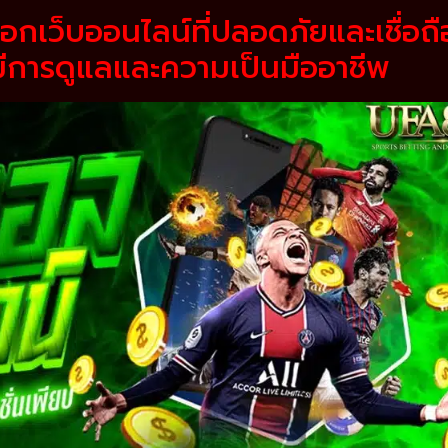
ลือกเว็บออนไลน์ที่ปลอดภัยและเชื่อถื
่ามีการดูแลและความเป็นมืออาชีพ