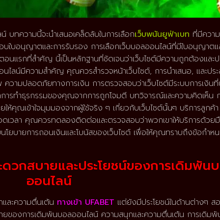
น์ บทความนี้จะนำเสนอเคล็ดลับในการเลือก
เว็บพนันยูฟ่าเบท
ที่มีความน
บใบอนุญาตและการรับรอง การเลือกเว็บบอลออนไลน์ที่มีใบอนุญาตแ
นตอนแรกที่สำคัญ นี้เป็นหลักฐานที่ชัดเจนว่าเว็บไซต์มีความถูกต้องแล
ไลน์มีความสำคัญ คุณควรสำรวจหน้าเว็บไซต์, การนำเสนอ, และปร
ออาชีพ ความปลอดภัยทางการเงิน การตรวจสอบว่าเว็บไซต์มีระบบการเงินท
้อมูลการทำธุรกรรมของคุณจากการถูกโจมตี บทวิจารณ์และความคิดเห็น 
ให้คุณเข้าใจมุมมองจากผู้ใช้จริง ๆ เกี่ยวกับเว็บไซต์นั้นๆ บริการลูกค้
ลือตลอดเวลา คุณควรทดลองติดต่อและตรวจสอบว่าพวกเขาให้บริการด้วยม
นโยบายการถอนเงินและโบนัสของเว็บไซต์ เพื่อให้คุณทราบถึงข้อกำห
มสะดวกสบายและประโยชน์ของการเดิมพัน
ออนไลน์
กและความตื่นเต้น
ทางเข้า UFABET
แต่ยังมีประโยชน์ในด้านต่างๆ 
บายของการเดิมพันบอลออนไลน์ ความสนุกและความตื่นเต้น การเดิมพ