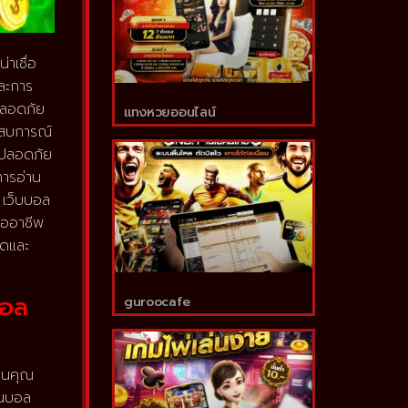
่าเชื่อ
ละการ
ะปลอดภัย
แทงหวยออนไลน์
ะสบการณ์
ี่ปลอดภัย
การอ่าน
า เว็บบอล
ืออาชีพ
นดและ
บอล
guroocafe
สอนคุณ
ันบอล