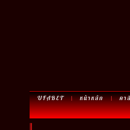
UFABET
หน้าหลัก
คาส