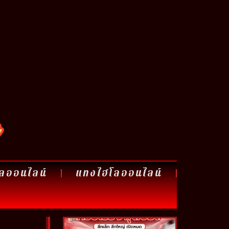
ลออนไลน์
แทงไฮโลออนไลน์