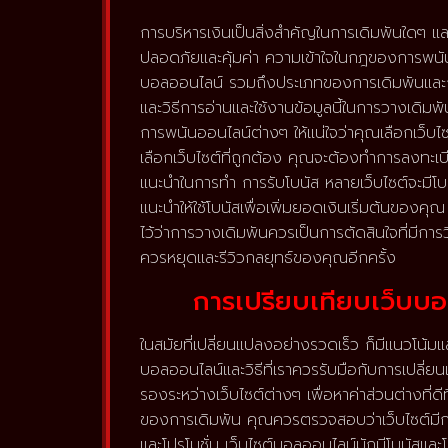
การบริหารเงินเป็นสิ่งสำคัญในการเดิมพันใดๆ 
ปลอดภัยและคุ้มค่า ความเข้าใจในกฎของการพน
บอลออนไลน์ รวมถึงประเภทของการเดิมพันและก
และวิธีการอ่านและใช้งานข้อมูลนี้ในการวางเดิมพ
การพนันออนไลน์ต่างๆ ให้แน่ใจว่าคุณเลือกเว็บไ
เลือกเว็บไซต์ที่ถูกต้อง คุณจะต้องทำการลงทะเ
แนะนำในการทำ การรับโบนัส หลายเว็บไซต์จะมีโบนัส
แนะนำให้ใช้โบนัสเพื่อเพิ่มยอดเงินเริ่มต้นของค
ไว้ว่าการวางเดิมพันควรเป็นการตัดสินใจที่มีกา
ควรหยุดและรีวิวกลยุทธ์ของคุณอีกครั้ง
การเปรียบเทียบเว็บบอล
ในสมัยที่เปลี่ยนแปลงอย่างรวดเร็ว ก็มีแนวโ
บอลออนไลน์และวิธีที่เราควรรับมือกับการเปลี่
รองระหว่างเว็บไซต์ต่างๆ เพื่อหาค่าส่วนต่างที
ของการเดิมพัน คุณควรตรวจสอบว่าเว็บไซต์มีกา
และโปรโมชั่น เว็บไซต์บอลออนไลน์มักมีโบนัสและโ