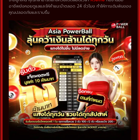
อาชีพยังคอยดูแลและให้คำแนะนำตลอด 24 ชั่วโมง ทำให้การเดิมพันของ
คุณปลอดภัยและราบรื่น