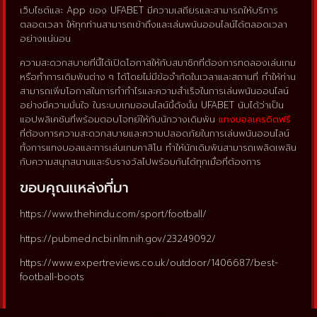
เว็บไซต์และ App ของ UFABET มีความเสถียรและสามารถให้บริการ
ตลอดเวลา ให้ทุกท่านสามารถเข้าถึงและเล่นพนันออนไลน์ได้ตลอดเวลา
อย่างแน่นอน
ความสะดวกสบายที่นี้ได้เปิดโอกาสให้กับสมาชิกที่ต้องการทดลองเล่นเกม
หรือทำการเดิมพันต่าง ๆ ได้โดยไม่มีข้อจำกัดในเวลาและสถานที่ ทำให้ท่าน
สามารถเพิ่มโอกาสในการทำกำไรและความสำเร็จในการเล่นพนันออนไลน์
อย่างมีความมั่นใจ ในระบบเกมออนไลน์นี้ดังนั้น UFABET นับได้ว่าเป็น
แอปพลิเคชันที่พร้อมตอบโจทย์ให้กับนักวางเดิมพัน
แทงบอลเครดิตฟรี
ที่ต้องการความสะดวกสบายและความปลอดภัยในการเล่นพนันออนไลน์
ทั้งการแทงบอลและการเล่นเกมคาสิโน ทำให้นักเดิมพันสามารถเพลิดเพลิน
กับความสนุกสนานและรับรางวัลไปพร้อมกันได้ทุกเมื่อที่ต้องการ
ขอบคุณเเหล่งที่มา
https://www.thehindu.com/sport/football/
https://pubmed.ncbi.nlm.nih.gov/23249092/
https://www.expertreviews.co.uk/outdoor/1406687/best-
football-boots