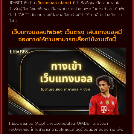
UFABET ซึ่งเป็น
เว็บแทงบอล ufabet
ที่น่าเชื่อถือและมีความน่าสนใจ
สำหรับผู้ที่สนใจและชื่นชอบกีฬาฟุตบอลอย่างเฉพาะ ในการเข้าเล่นเดิมพัน
กับ UFABET นั้นทุกท่านจะมีโอกาสที่จะสร้างกำไรได้มากขึ้นอย่างมีความ
มั่นใจ
เว็บแทงบอลufabet เว็บตรง เล่นแทงบอลมี
ช่องทางให้ท่านสามารถเลือกใช้งานดังนี้
1. แอปพลิเคชัน (App) แทงบอลออนไลน์: UFABET ได้พัฒนา
แอปพลิเคชันที่ท่านสามารถดาวน์โหลดและติดตั้งบนมือถือของท่าน เพื่อ