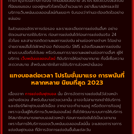
การทำธุรกรรมทางการเงิน ที่ทันสมัยเล่นง่าย สร้างรายได้ได้จริงและเป็น
ที่นิยมชมชอบ ของผู้คนทั่วโลกเป็นจำนวนมาก อย่าลืมมาสมัครและใช้
บริการเว็บพนันบอลออนไลน์กันเยอะๆ รับรองว่าท่านจะต้องติดใจอย่าง
แน่นอน
ในส่วนของอัตราการต่อรอง และรายละเอียดการแข่งขันอื่นๆ อย่าง
ชัดเจนสามารถใช้บริการ ก่อนการแข่งขันได้ก่อนการแข่งขันจริง 24
ชั่วโมง และสามารถติดตามผลการแข่งขัน ผ่านช่องทางต่างๆ ได้อย่าง
ง่ายดายแม้ไม่ได้เฝ้าหน้าจอ ก็ยังขอรับ SMS แจ้งเตือนผลการแข่งขัน
ผ่านระบบมือถือได้เลย หรือรับชมการรายงานผลผ่านช่องทางอื่นๆ ผู้ให้
บริการ
เว็บพนันบอลออนไลน์
ก็มีบริการให้อย่างมากมาย ทั้งนี้เพื่อความ
สะดวกสบาย สำหรับสมาชิกในการใช้บริการล่วงหน้านั่นเอง
แทงบอลต่อเวลา โปรโมชั่นมาแรง การพนันที่
หลากหลาย นิยมที่สุด 2023
เนื่องจาก
การแข่งขันฟุตบอล
นั้น มีการจัดตารางแข่งขันไว้ล่วงหน้า
อย่างชัดเจน สำหรับในบางช่วงเวลานั้น อาจจะไม่สามารถเข้าใช้บริการ
และเชียร์กีฬาฟุตบอลได้เนื่อง จากอาจจะทำงานอยู่ หรือติดภารกิจอยู่
เพราะฉะนั้นผู้ให้บริการเว็บพนันออนไลน์ ถึงได้พัฒนาระบบการให้บริการ
ให้สมาชิกสามารถแทงบอลล่วงหน้า ก่อนการแข่งขันได้เป็นเวลานาน
เพราะในการให้บริการของเว็บพนันบอลออนไลน์นั้น จะแสดงตารางการ
แข่งขันฟุตบอล ที่มีการจัดการแข่งขันขึ้นในแต่ละวัน