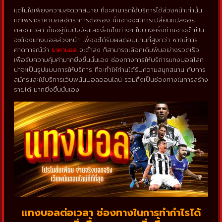
แต่ไม่ใช่เพียงความสะดวกสบาย ที่จะสามารถใช้บริการได้ล่วงหน้าเท่านั้น
แต่เพราะราคาบอลอัตราการต่อรอง นั้นอาจจะมีการเปลี่ยนแปลงอยู่
ตลอดเวลา ขึ้นอยู่กับปัจจัยและเงื่อนไขต่างๆ ในบางครั้งท่านอาจจำเป็น
จะต้องแทงบอลล่วงหน้า เพื่อจะได้รับผลตอบแทนที่สูงกว่า หากมีการ
คาดการณ์ว่า
ราคาบอล
จะต่ำลง ก็สามารถเลือกเดิมพันอย่างรวดเร็ว
เพื่อรับความคุ้มค่ามากยิ่งขึ้นนั่นเอง ช่องทางการให้บริการแทงบอลโลก
น่าจะเป็นรูปแบบการให้บริการ ที่จะทำให้ท่านได้รับความสนุกสนาน กับการ
สมัครและใช้บริการเว็บพนันบอลออนไลน์ รวมถึงเป็นช่องทางในการสร้าง
รายได้ มากยิ่งขึ้นนั่นเอง
แทงบอลต่อเวลา ช่องทางในการทำกำไรได้