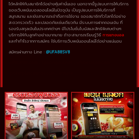
ได้หลักให้กับสมาชิกได้อย่างคุ้มค่านั่นเอง นอกจากนี้รูปแบบการให้บริการ
ของเว็บพนันบอลออนไลน์ในปัจจุบัน เป็นรูปแบบการให้บริการที่
สนุกสนาน และยังสามารถเข้าถึงการใช้งาน ของสมาชิกทั่วโลกได้อย่าง
สะดวกรวดเร็ว และปลอดภัยเช่นเดียวกัน มีระบบการฝากถอนเงิน ที่
รองรับสกุลเงินในประเทศต่างๆ มีโปรโมชั่นโบนัสและสิทธิพิเศษต่างๆ
บริการให้กับลูกค้าอย่างมากมาย ถ้าจะสามารถเรียนรู้วิธี
การแทงบอล
และทำกำไรจากการสมัคร ใช้บริการเว็บพนันออนไลน์ได้อย่างแน่นอน
สมัครผ่านทาง Line :
@UFA88SV8
w88betth.com
;
spacingout.net
;
ufabetatom.com
;
pokerpluscasinos.com
;
enti.me