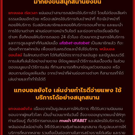
มากยิ่งขึ้นสนุกสนานยิ่งขึ้น
แทงบอล ต่อเวลา
แน่นอนว่าสามารถสมัครใช้บริการได้ โดยไม่ต้องเสียค่า
ธรรมเนียมอีกด้วย หรือจะสมัครใช้บริการกับเจ้าหน้าที่ ก็จะมีเจ้าหน้าที่
คอยให้บริการ รับสมัครสมาชิกและคอยให้บริการตอบคำถาม และแนะนำ
การใช้งานต่างๆ ผ่านช่องทางหน้าเว็บไซต์ และช่องทางโชเชี่ยลมีเดีย
ต่างๆ ซึ่งก็คอยให้บริการตลอด 24 ชั่วโมง ด้วยมาตรฐานการให้บริการ
และการดูแลลูกค้าที่ทันสมัยเมื่อ
ufabet-autobet
เป็นสมาชิกแล้ว ก็จะ
ต้องทำการฝากเงิน เพื่อขอรับเครดิตและนำไปใช้บริการ
พนันบอล
ออนไลน์
ในลักษณะต่างๆ ได้ทันทีมีอัตราการจ่ายเงินสูง และมีรูปแบบวิธี
การเล่นที่เล่นได้อย่างง่ายดาย มีข้อมูลแนะนำวิธีการเล่นเบื้องต้น ในส่วน
ของเมนูแนะนำวิธีการเล่น ที่ท่านสามารถศึกษาข้อมูลด้วยตนเอง หรือ
สอบถามข้อมูลเพิ่มเติม จากเจ้าหน้าที่ผ่านช่องทางต่างๆ ก็สามารถทำได้
เล่นง่ายและทำกำไรได้ดี
แทงบอลยังไง เล่นง่ายกำไรดีจ่ายแพง
ใช้
บริการได้อย่างสนุกสนาน
แทงบอลยังไง
เนื่องจากเป็นรูปแบบการให้บริการ ที่ได้รับความนิยมชม
ชอบจากผู้คนทั่วโลก เป็นจำนวนมากในวันนี้ จึงจะขออนุญาตแนะนำให้ทุก
ท่านเรียนรู้ ถึงวิธีการแทงบอล
ทางเข้า UFABET
และสมัครใช้บริการเว็บ
พนันออนไลน์อย่างไร ให้ได้รับความคุ้มค่าและสนุกสนาน กับรูปแบบการให้
บริการที่หลากหลาย รวมถึงเป็นช่องทางในการสร้างรายได้เสริม และราย