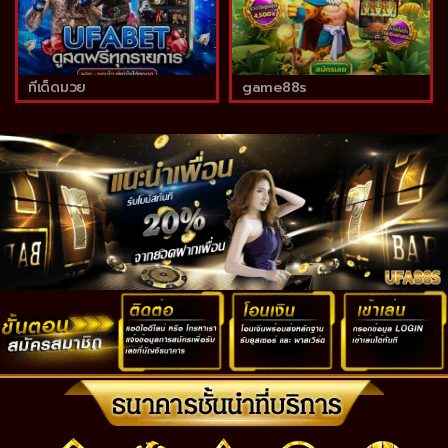
ทีเด็ดมวย
game88s