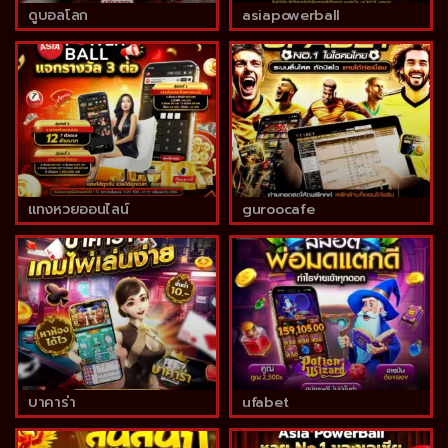
ดูบอลโลก
asiapowerball
แทงหวยออนไลน์
guroocafe
บาคาร่า
ufabet