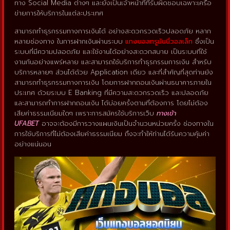
ทาง Social Media ต่างๆ และยังเป็นเจ้าหน้าที่ที่รับผิดชอบเฉพาะเครือ
ข่ายการให้บริการในแต่ละประเทศ
สามารถทำธุรกรรมทางการเงินได้ อย่างสะดวกรวดเร็วปลอดภัย หลาก
หลายช่องทาง ในการฝากเงินผ่านระบบ
แทงบอลทรูมันนี่วอลเล็ท
ซึ่งเป็น
ระบบที่มีความปลอดภัย และใช้งานได้อย่างสะดวกสบาย เป็นระบบที่ใช้
งานกันอย่างแพร่หลาย และสามารถใช้บริการทำธุรกรรมการเงิน สำหรับ
บริการหลายๆ ส่วนได้ด้วย Application เดียว และที่สำคัญที่สุดท่านยัง
สามารถทำธุรกรรมทางการเงิน โดยการฝากถอนเงินผ่านธนาคารภายใน
ประเทศ ด้วยระบบ E Banking ที่มีความสะดวกรวดเร็ว และปลอดภัย
และสามารถทำการฝากถอนเงิน ได้บ่อยครั้งตามที่ต้องการ โดยไม่ต้อง
เสียค่าธรรมเนียมใดๆ เพราะการสมัครใช้บริการเว็บ
ทางเข้า
UFABET
อาจจะต้องมีการวางแผนเงินเป็นจำนวนหน่วยครั้ง ช่องทางใน
การใช้บริการที่ไม่ต้องเสียค่าธรรมเนียม ถึงจะทำให้ท่านได้รับความคุ้มค่า
อย่างแน่นอน