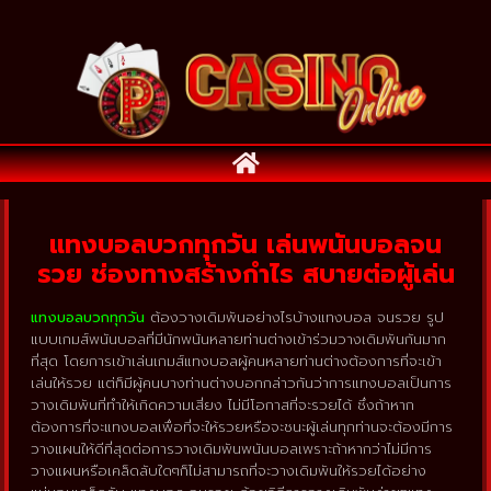
แทงบอลบวกทุกวัน
เล่นพนันบอลจน
รวย ช่องทางสร้างกำไร สบายต่อผู้เล่น
แทงบอลบวกทุกวัน
ต้องวางเดิมพันอย่างไรบ้างแทงบอล จนรวย รูป
แบบเกมส์พนันบอลที่มีนักพนันหลายท่านต่างเข้าร่วมวางเดิมพันกันมาก
ที่สุด โดยการเข้าเล่นเกมส์แทงบอลผู้คนหลายท่านต่างต้องการที่จะเข้า
เล่นให้รวย แต่ก็มีผู้คนบางท่านต่างบอกกล่าวกันว่าการแทงบอลเป็นการ
วางเดิมพันที่ทำให้เกิดความเสี่ยง ไม่มีโอกาสที่จะรวยได้ ซึ่งถ้าหาก
ต้องการที่จะแทงบอลเพื่อที่จะให้รวยหรือจะชนะผู้เล่นทุกท่านจะต้องมีการ
วางแผนให้ดีที่สุดต่อการวางเดิมพันพนันบอลเพราะถ้าหากว่าไม่มีการ
วางแผนหรือเคล็ดลับใดๆก็ไม่สามารถที่จะวางเดิมพันให้รวยได้อย่าง