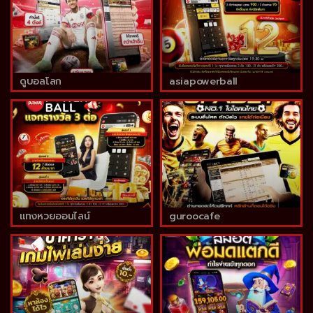
ดูบอลโลก
asiapowerball
แทงหวยออนไลน์
guroocafe