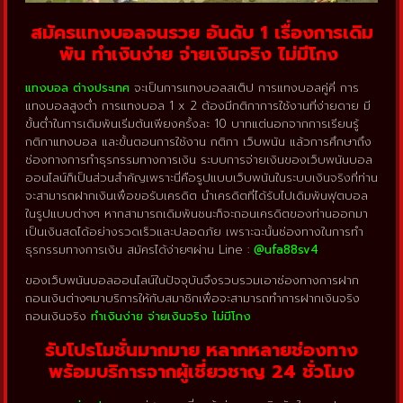
สมัครแทงบอลจนรวย อันดับ 1 เรื่องการเดิม
พัน ทำเงินง่าย จ่ายเงินจริง ไม่มีโกง
แทงบอล ต่างประเทศ
จะเป็นการแทงบอลสเต็ป การแทงบอลคู่คี่ การ
แทงบอลสูงต่ำ การแทงบอล 1 x 2 ต้องมีกติกาการใช้งานที่ง่ายดาย มี
ขั้นต่ำในการเดิมพันเริ่มต้นเพียงครั้งละ 10 บาทแต่นอกจากการเรียนรู้
กติกาแทงบอล และขั้นตอนการใช้งาน กติกา เว็บพนัน แล้วการศึกษาถึง
ช่องทางการทำธุรกรรมทางการเงิน ระบบการจ่ายเงินของเว็บพนันบอล
ออนไลน์ก็เป็นส่วนสำคัญเพราะนี่คือรูปแบบเว็บพนันในระบบเงินจริงที่ท่าน
จะสามารถฝากเงินเพื่อขอรับเครดิต นำเครดิตที่ได้รับไปเดิมพันฟุตบอล
ในรูปแบบต่างๆ หากสามารถเดิมพันชนะก็จะถอนเครดิตของท่านออกมา
เป็นเงินสดได้อย่างรวดเร็วและปลอดภัย เพราะฉะนั้นช่องทางในการทำ
ธุรกรรมทางการเงิน สมัครได้ง่ายๆผ่าน Line :
@ufa88sv4
ของเว็บพนันบอลออนไลน์ในปัจจุบันจึงรวบรวมเอาช่องทางการฝาก
ถอนเงินต่างๆมาบริการให้กับสมาชิกเพื่อจะสามารถทำการฝากเงินจริง
ถอนเงินจริง
ทำเงินง่าย จ่ายเงินจริง ไม่มีโกง
รับโปรโมชั่นมากมาย หลากหลายช่องทาง
พร้อมบริการจากผู้เชี่ยวชาญ 24 ชั่วโมง