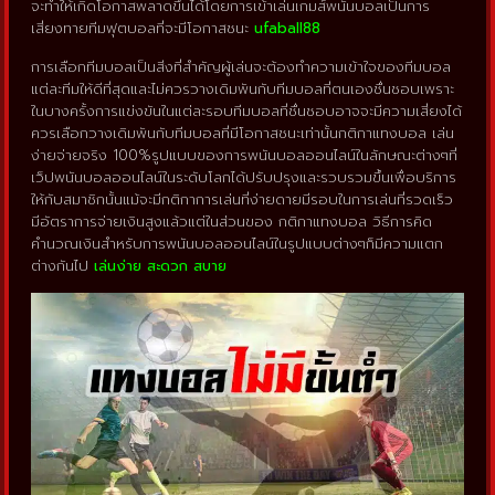
จะทำให้เกิดโอกาสพลาดขึ้นได้โดยการเข้าเล่นเกมส์พนันบอลเป็นการ
เสี่ยงทายทีมฟุตบอลที่จะมีโอกาสชนะ
ufaball88
การเลือกทีมบอลเป็นสิ่งที่สำคัญผู้เล่นจะต้องทำความเข้าใจของทีมบอล
แต่ละทีมให้ดีที่สุดและไม่ควรวางเดิมพันกับทีมบอลที่ตนเองชื่นชอบเพราะ
ในบางครั้งการแข่งขันในแต่ละรอบทีมบอลที่ชื่นชอบอาจจะมีความเสี่ยงได้
ควรเลือกวางเดิมพันกับทีมบอลที่มีโอกาสชนะเท่านั้นกติกาแทงบอล เล่น
ง่ายจ่ายจริง 100%รูปแบบของการพนันบอลออนไลน์ในลักษณะต่างๆที่
เว็ปพนันบอลออนไลน์ในระดับโลกได้ปรับปรุงและรวบรวมขึ้นเพื่อบริการ
ให้กับสมาชิกนั้นแม้จะมีกติกาการเล่นที่ง่ายดายมีรอบในการเล่นที่รวดเร็ว
มีอัตราการจ่ายเงินสูงแล้วแต่ในส่วนของ กติกาแทงบอล วิธีการคิด
คำนวณเงินสำหรับการพนันบอลออนไลน์ในรูปแบบต่างๆก็มีความแตก
ต่างกันไป
เล่นง่าย สะดวก ส
บ
าย