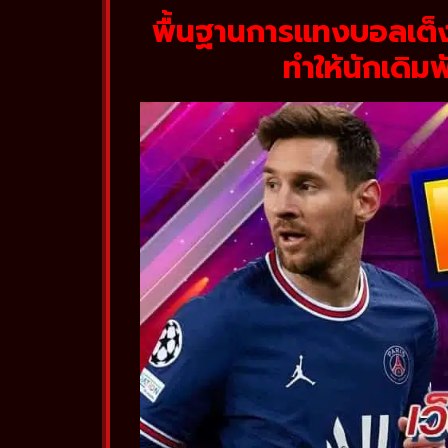
พื้นฐานการแทงบอลเต็ง
ทำให้นักเดิมพ