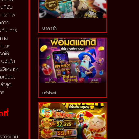
นที่อัน
ิทธิภาพ
ลการ
บาคาร่า
บกัน การ
ูกาล
ักเตะ
ถให้
ระงับใน
วิเคราะห์
ีมเยือน,
ล่าสุด
การ
ufabet
ที่
รวางเดิม