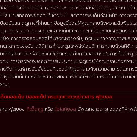
การวิเคราะห์อย่างมีประสิทธิภาพและตัดสินใจในการวางเดิมพันได้ด้วยข้อม
่งขัน การศึกษาสถิติการแข่งขันเช่น ผลการแข่งขันล่าสุด, สถิติการทำป
อร์มและประสิทธิภาพของทีมในตอนนั้น สถิติการพบกันก่อนหน้า การตร
ปัจจุบันและฤดูกาลที่ผ่านมา ข้อมูลนี้ช่วยให้คุณทราบถึงความสัมพันธ์แ
เยือนการตรวจสอบการแข่งขันของทีมที่เหย้าและที่เยือนช่วยให้คุณทราบถึ
้แย้ง การตรวจสอบสถิติโต้แย้งระหว่างทีม, ทั้งแบบทางกายภาพและท
นายผลการแข่งขัน สถิติการทำประตูและพลังโจมตี การทราบถึงสถิติกา
โจมตีที่แข็งแกร่งหรือไม่ช่วยให้คุณทราบถึงความสามารถในการทำประตู ส
งกัน การตรวจสอบสถิติการรับประทานประตูช่วยให้คุณทราบถึงความแ
ราบถึงการให้การยับยั้งของทีมช่วยให้คุณทราบถึงความสามารถในการป
นรูปแบบที่เข้าใจง่ายและมีประสิทธิภาพช่วยให้นักเดิมพันทำความเข้าใจเก
จารณา
ีเด็ดบอลเต็ง บอลสเต็ป ครบทุกแวดวงข่าวสาร ฟุตบอล
ทรรศนะฟุตบอล
ทีเด็ดกูรู
หรือ
ไฮไลท์บอล
อัพเดทข่าวสารแวดวงกีฬาพร้อ