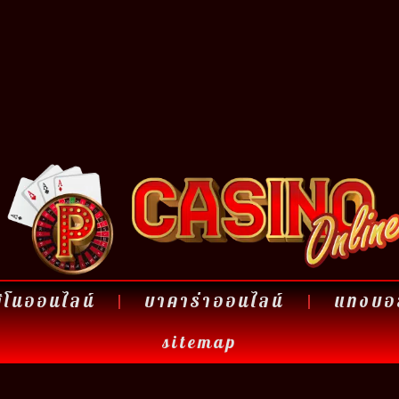
ิโนออนไลน์
บาคาร่าออนไลน์
แทงบอ
sitemap