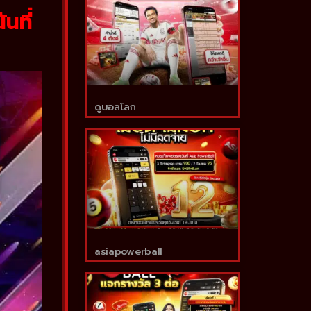
นที่
ดูบอลโลก
asiapowerball