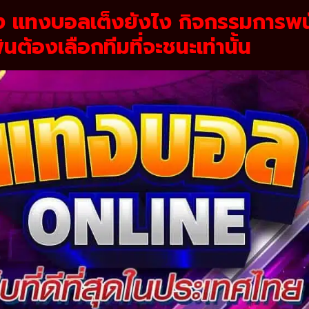
 แทงบอลเต็งยังไง กิจกรรมการพนั
ันต้องเลือกทีมที่จะชนะเท่านั้น