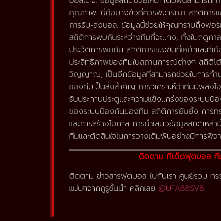
บอลเต็ง. ข้อมูลสถิติช่วยให้นักเดิมพันสามารถทำ
คุณภาพ. นี่คือบางข้อที่ควรพิจารณา สถิติการแข
การรับ-ส่งบอล. ข้อมูลนี้ช่วยให้คุณทราบถึงฟ
สถิติการพบกันระหว่างทีมที่จะแทง, ทั้งในฤดูกาล
ประวัติการพบกัน สถิติการแข่งขันที่เหย้าและที่
ประสิทธิภาพของทีมในสถานการณ์ต่างๆ สถิติโต
วิญญาณ, เป็นอีกข้อมูลที่สามารถช่วยในการทำ
ของทีมเป็นสิ่งสำคัญ การวิเคราะห์ว่าทีมมีพลัง
รับประทานประตูและความแข็งแกร่งของระบบป้อ
ของระบบป้องกันของทีม สถิติการยับยั้ง การท
และการสร้างโอกาส การนำเสนอข้อมูลสถิติเหล่านี้ใ
ทีมและตัดสินใจในการวางเดิมพันอย่างมีการพิ
ติดตาม ทีเด็ดฟุตบอล ท
ติดตาม ข่าวสารฟุตบอล ไปกับเรา ศูนย์รวม 
แม่นๆจากกูรูชั้นนำ คลิกเลย
@UFA88SV8