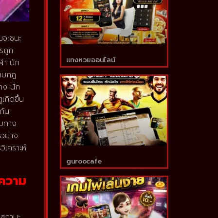
ีมจะชนะ
รถูก
แทงหวยออนไลน์
ฬา นัก
ราบกฎ
ทง นัก
กิดขึ้น
กัน
ับทาง
ลอย่าง
ิเคราะห์
guroocafe
ีความ
มสถานะ