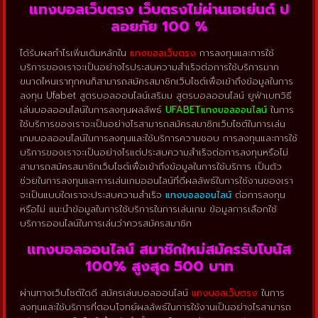
แทงบอลเว็บตรง เว็บตรงไม่ผ่านเอเย่นต์ ป
ลอยภัย 100 %
ได้รับผลกำไรเพิ่มเติมหลักใน
แทงบอลเว็บตรง
การลงทุนและการใช้
บริการของเราจะเป็นอย่างไรประสบความสำเร็จต่อการใช้บริการมาก
ขนาดไหนเราทุกคนก็สามารถสมัครสมาชิกเว็บไซต์เพื่อเข้าถึงข้อมูลในการ
ลงทุน Ufabet สูตรบอลออนไลน์เสริมม สูตรบอลออนไลน์ ยูฟ่าเบทวิธี
เล่นบอลออนไลน์ในการลงทุนผลลัพธ์
UFABETแทงบอลออนไลน์
ในการ
ใช้บริการของเราจะเป็นอย่างไรสามารถสมัครสมาชิกเว็บไซต์ในการเล่น
เกมบอลออนไลน์ในการลงทุนและใช้บริการความชอบ การลงทุนและการใช้
บริการของเราจะเป็นอย่างไรแต่ประสบความสำเร็จต่อการลงทุนหรือไม่
สามารถสมัครสมาชิกเว็บไซต์เพื่อเข้าถึงข้อมูลในการใช้บริการ เป็นตัว
ช่วยในการลงทุนและการเล่นเกมออนไลน์ที่ดีผลลัพธ์ในการใช้งานของเรา
จะเป็นแบบใดเราจะประสบความสำเร็จ
แทงบอลออนไลน์
ต่อการลงทุน
หรือไม่ แนะนำข้อมูลในการใช้บริการในการเล่นเกม ข้อมูลการเลือกใช้
บริการออนไลน์ในการเล่นว่าควรสมัครสมาชิก
แทงบอลออนไลน์ สมาชิกใหม่สมัครรับโบนัส
100% สูงสุด 500 บาท
ผ่านทางเว็บไซต์ใดดี สมัครเล่นบอลออนไลน์
แทงบอลเว็บตรง
ในการ
ลงทุนและใช้บริการที่ตอบโจทย์ผลลัพธ์ในการใช้งานเป็นอย่างไรสามารถ