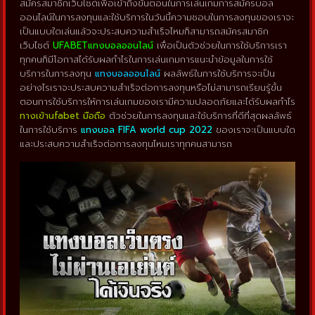
สมัครสมาชิกเว็บไซต์เพื่อเข้าถึงขั้นตอนในการเล่นเกมการสมัครบอล
ออนไลน์ในการลงทุนและใช้บริการในวันนี้ความชอบในการลงทุนของเราจะ
เป็นแบบใดเล่นแล้วจะประสบความสำเร็จไหมก็สามารถสมัครสมาชิก
เว็บไซต์
UFABETแทงบอลออนไลน์
เพื่อเป็นตัวช่วยในการใช้บริการเรา
ทุกคนก็มีโอกาสได้รับผลกำไรในการเล่นเกมการแนะนำข้อมูลในการใช้
บริการในการลงทุน
แทงบอลออนไลน์
ผลลัพธ์ในการใช้บริการจะเป็น
อย่างไรเราจะประสบความสำเร็จต่อการลงทุนหรือไม่สามารถเรียนรู้ขั้น
ตอนการใช้บริการให้การเล่นเกมของเรามีความปลอดภัยและได้รับผลกำไร
ทางเข้าufabet มือถือ
ตัวช่วยในการลงทุนและใช้บริการที่ดีที่สุดผลลัพธ์
ในการใช้บริการ
แทงบอล FIFA world cup 2022
ของเราจะเป็นแบบใด
และประสบความสำเร็จต่อการลงทุนไหมเราทุกคนสามารถ