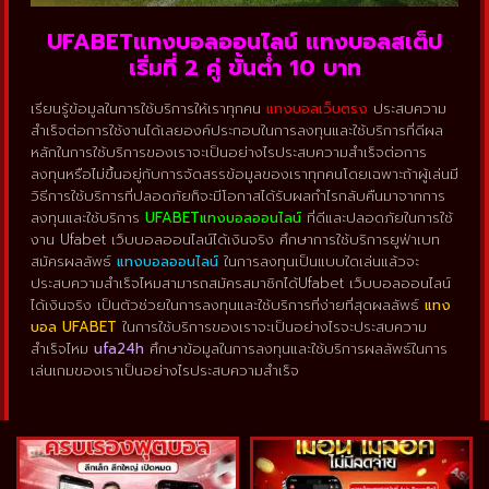
UFABETแทงบอลออนไลน์ แทงบอลสเต็ป
เริ่มที่ 2 คู่ ขั้นต่ำ 10 บาท
เรียนรู้ข้อมูลในการใช้บริการให้เราทุกคน
แทงบอลเว็บตรง
ประสบความ
สำเร็จต่อการใช้งานได้เลยองค์ประกอบในการลงทุนและใช้บริการที่ดีผล
หลักในการใช้บริการของเราจะเป็นอย่างไรประสบความสำเร็จต่อการ
ลงทุนหรือไม่ขึ้นอยู่กับการจัดสรรข้อมูลของเราทุกคนโดยเฉพาะถ้าผู้เล่นมี
วิธีการใช้บริการที่ปลอดภัยก็จะมีโอกาสได้รับผลกำไรกลับคืนมาจากการ
ลงทุนและใช้บริการ
UFABETแทงบอลออนไลน์
ที่ดีและปลอดภัยในการใช้
งาน Ufabet เว็บบอลออนไลน์ได้เงินจริง ศึกษาการใช้บริการยูฟ่าเบท
สมัครผลลัพธ์
แทงบอลออนไลน์
ในการลงทุนเป็นแบบใดเล่นแล้วจะ
ประสบความสำเร็จไหมสามารถสมัครสมาชิกได้Ufabet เว็บบอลออนไลน์
ได้เงินจริง เป็นตัวช่วยในการลงทุนและใช้บริการที่ง่ายที่สุดผลลัพธ์
แทง
บอล UFABET
ในการใช้บริการของเราจะเป็นอย่างไรจะประสบความ
สำเร็จไหม
ufa24h
ศึกษาข้อมูลในการลงทุนและใช้บริการผลลัพธ์ในการ
เล่นเกมของเราเป็นอย่างไรประสบความสำเร็จ