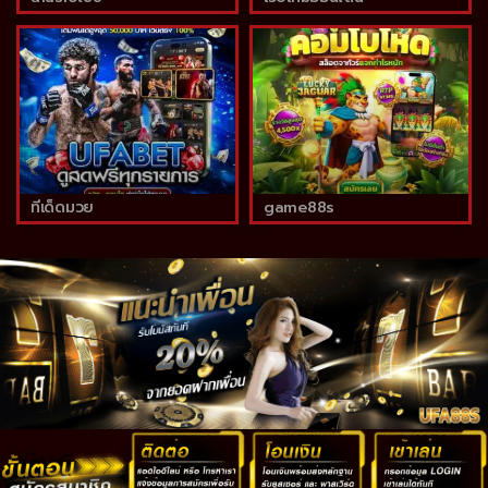
ทีเด็ดมวย
game88s