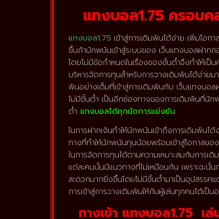
แทงบอล1.75
ครอบคลุ
แทงบอล1.75
เข้าสู่การเดิมพันได้ง่าย เพิ่มโอ
ขึ้นถ้านักพนันเข้าสู่ระบบของ เว็บแทงบอลฝากถอนไ
โดยไม่มีข้อกำหนดในเรื่องของขั้นต่ำจึงทำให้เป
บริหารจัดการทุนสำหรับการวางเดิมพันได้ง่ายมาก
พันอย่างเต็มที่เข้าสู่การเดิมพันกับ เว็บแทงบ
ไม่มีขั้นต่ำ เป็นอีกช่องทางของการเดิมพันที่น
ต่ำ
แทงบอลได้ทุกนัดการแข่งขัน
ในการฝากเงินทำให้นักพนันเข้าถึงการเดิมพันได้
ทางที่ทำให้นักพนันทุนน้อยพร้อมเข้าสู่โอกาสของ
ในการจัดการทุนได้ตามความเหมาะสมกับการเดิมพั
แต่ละคนนั้นมีแนวทางที่ไม่เหมือนกัน เพราะฉะนั้
สะดวกมากยิ่งขึ้นโดยไม่มีขั้นต่ำมาเป็นอุปสรรค
การเข้าสู่การวางเดิมพันให้กับผู้เล่นทุกคนได้เป็น
ทางเข้า
แทงบอล1.75
เล่