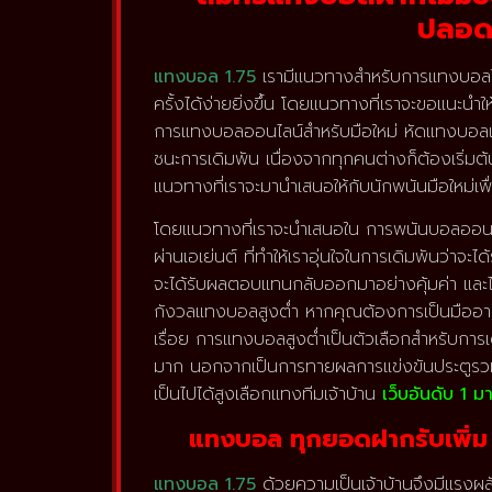
ปลอดภ
แทงบอล 1.75
เรามีแนวทางสำหรับการแทงบอลให้ค
ครั้งได้ง่ายยิ่งขึ้น โดยแนวทางที่เราจะขอแนะน
การแทงบอลออนไลน์สำหรับมือใหม่ หัดแทงบอลแม้
ชนะการเดิมพัน เนื่องจากทุกคนต่างก็ต้องเริ่มต้น
แนวทางที่เราจะมานำเสนอให้กับนักพนันมือใหม่เพื
โดยแนวทางที่เราจะนำเสนอใน การพนันบอลออนไลน์ 
ผ่านเอเย่นต์ ที่ทำให้เราอุ่นใจในการเดิมพันว่า
จะได้รับผลตอบแทนกลับออกมาอย่างคุ้มค่า และไ
กังวลแทงบอลสูงต่ำ หากคุณต้องการเป็นมืออาชีพ
เรื่อย การแทงบอลสูงต่ำเป็นตัวเลือกสำหรับการเด
มาก นอกจากเป็นการทายผลการแข่งขันประตูรวมขอ
เป็นไปได้สูงเลือกแทงทีมเจ้าบ้าน
เว็บอันดับ 1 
แทงบอล ทุกยอดฝากรับเพิ่ม คว
แทงบอล 1.75
ด้วยความเป็นเจ้าบ้านจึงมีแรงผลั