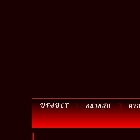
UFABET
หน้าหลัก
คาส