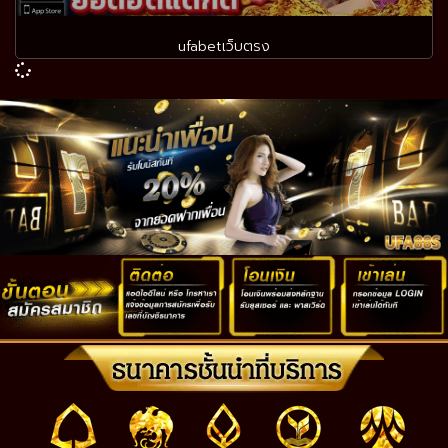
ufabetเว็บตรง