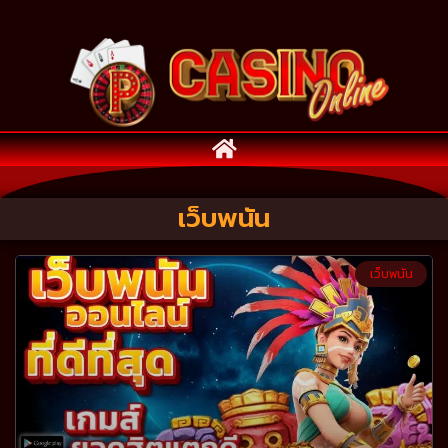
เว็บพนัน
เว็บพนัน