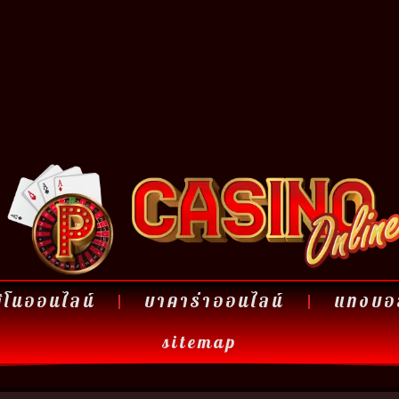
ิโนออนไลน์
บาคาร่าออนไลน์
แทงบอ
sitemap