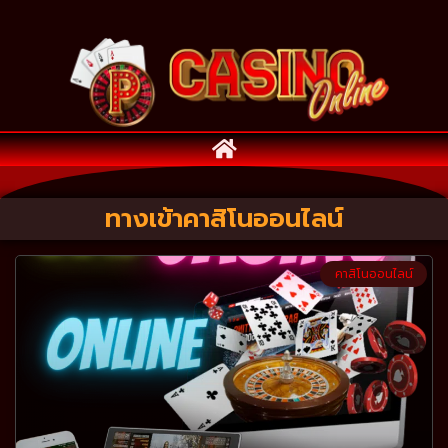
ทางเข้าคาสิโนออนไลน์
คาสิโนออนไลน์