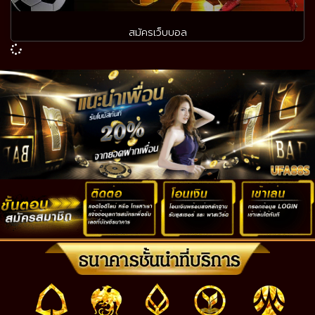
สมัครเว็บบอล