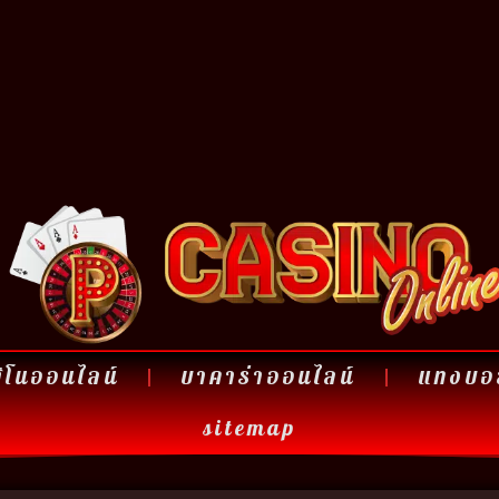
ิโนออนไลน์
บาคาร่าออนไลน์
แทงบอ
sitemap