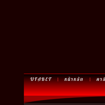
UFABET
หน้าหลัก
คาส