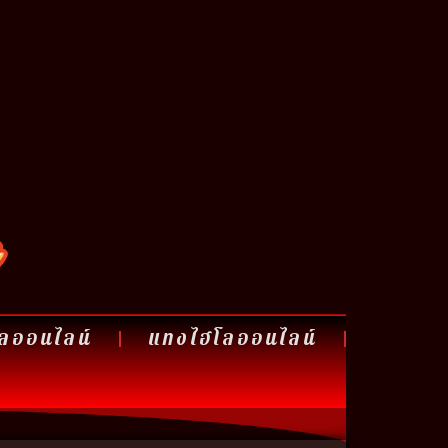
ลออนไลน์
แทงไฮโลออนไลน์