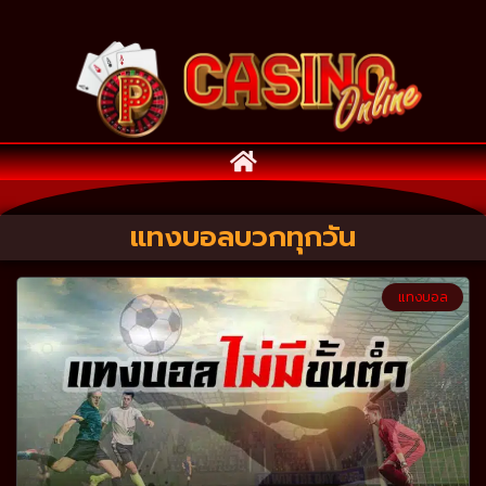
แทงบอลบวกทุกวัน
แทงบอล