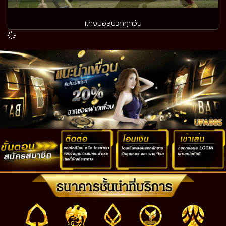
แทงบอลบวกทุกวัน