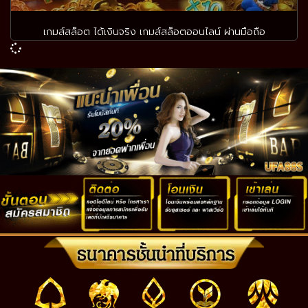
เกมส์สล็อต ได้เงินจริง เกมส์สล็อตออนไลน์ ผ่านมือถือ