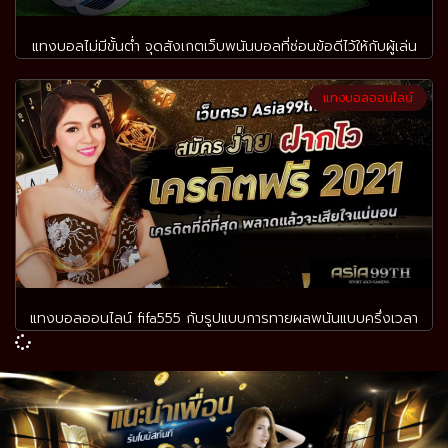
แทงบอลไม่มีขั้นต่ำ จุดสังเกตเว็บพนันบอลที่ซ่อนข้อดีไว้ให้กับผู้เล่น
แทงบอลออนไลน์
แทงบอลออนไลน์ fifa555 กับรูปแบบการทายผลพนันแบบครึ่งเวลา