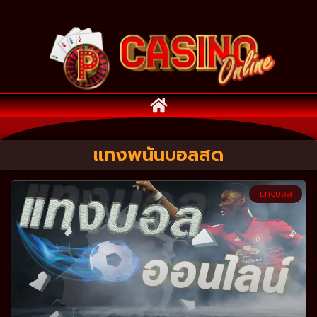
แทงพนันบอลสด
แทงบอล