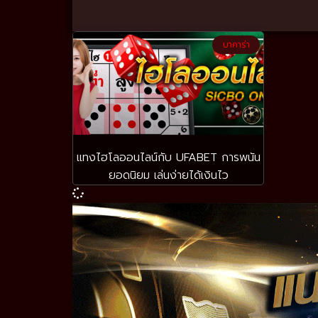
บาคาร่า
แทงไฮโลออนไลน์กับ UFABET การพนัน
ยอดนิยม เล่นง่ายได้เงินไว