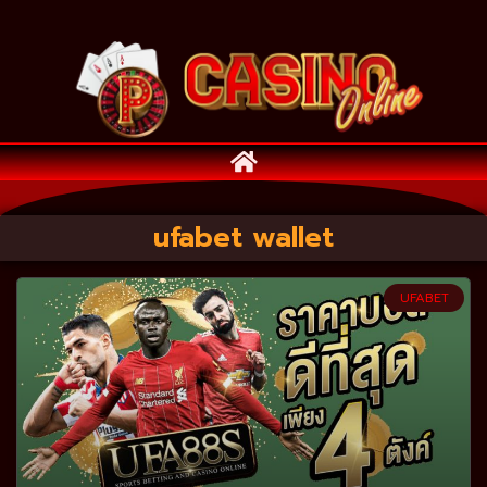
ufabet wallet
UFABET