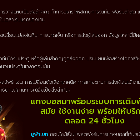
ารวางแผนเป็นสิ่งสำคัญ ทำการวิเคราะห์สถานการณ์ทีม ฟอร์มล่าสุด แ
ทำในเวลาเริ่มแรกของเกม
รเปลี่ยนแปลงในทีม การบาดเจ็บ หรือการส่งผู้เล่นออก ข้อมูลเหล่านี้มีผ
ทีมได้รับประตู หรือผู้เล่นสำคัญถูกส่งออก ปรับแผนเพื่อสร้างโอกาสให
จำนวนประตูในเวลาตอนนั้น
พธ์ เช่น การเปลี่ยนตัวเลือกเทคนิค การแทงตามการส่งผู้เล่นเข้าเก
ธ์ตามสถานการณ์จึงเป็นสิ่งสำคัญ
แทงบอลมาพร้อมระบบการเดิมพ
สมัย ใช้งานง่าย พร้อมให้บริ
ตลอด 24 ชั่วโมง
ยูฟ่าเบท
ออนไลน์เป็นแพลตฟอร์มการแทงบอลที่ทันสมั