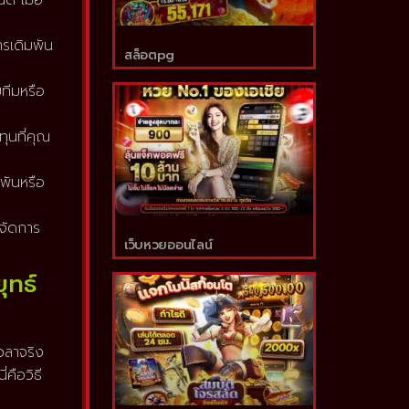
ด เมื่อ
ารเดิมพัน
สล็อตpg
บทีมหรือ
ทุนที่คุณ
พันหรือ
รจัดการ
เว็บหวยออนไลน์
ุทธ์
วลาจริง
คือวิธี