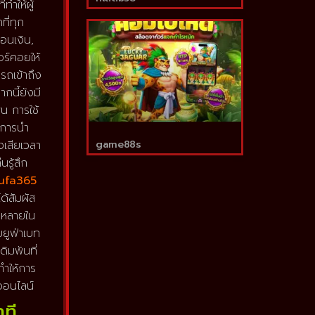
ทำให้ผู้
ี่ทุก
อนเงิน,
ร์คอยให้
รถเข้าถึง
นี้ยังมี
น การใช้
บการนำ
game88s
งเสียเวลา
นรู้สึก
 ufa365
ด้สัมผัส
ากหลายใน
บยูฟ่าเบท
ิมพันที่
ทำให้การ
ออนไลน์
ที