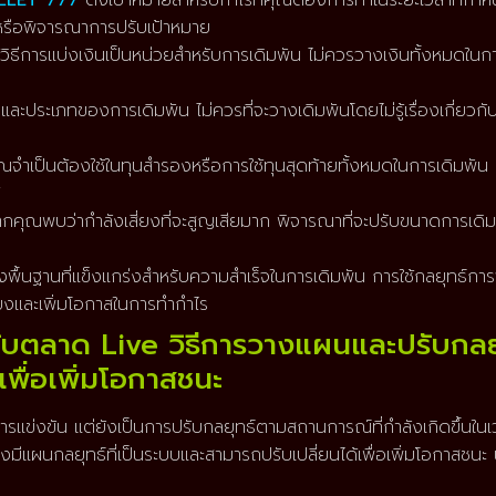
LLET 777
ตั้งเป้าหมายสำหรับกำไรที่คุณต้องการทำในระยะเวลาที่กำหน
หรือพิจารณาการปรับเป้าหมาย
้วิธีการแบ่งเงินเป็นหน่วยสำหรับการเดิมพัน ไม่ควรวางเงินทั้งหมดในก
ะประเภทของการเดิมพัน ไม่ควรที่จะวางเดิมพันโดยไม่รู้เรื่องเกี่ยวกั
ี่คุณจำเป็นต้องใช้ในทุนสำรองหรือการใช้ทุนสุดท้ายทั้งหมดในการเดิมพัน 
กคุณพบว่ากำลังเสี่ยงที่จะสูญเสียมาก พิจารณาที่จะปรับขนาดการเดิม
พื้นฐานที่แข็งแกร่งสำหรับความสำเร็จในการเดิมพัน การใช้กลยุทธ์กา
่ยงและเพิ่มโอกาสในการทำกำไร
ับตลาด Live วิธีการวางแผนและปรับกลย
เพื่อเพิ่มโอกาสชนะ
แข่งขัน แต่ยังเป็นการปรับกลยุทธ์ตามสถานการณ์ที่กำลังเกิดขึ้นในเ
ีแผนกลยุทธ์ที่เป็นระบบและสามารถปรับเปลี่ยนได้เพื่อเพิ่มโอกาสชนะ นี่