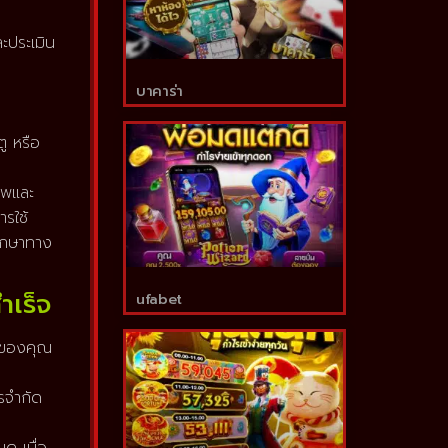
ะประเมิน
ง
บาคาร่า
ู หรือ
าพและ
รใช้
ศึกษาทาง
เร็จ
ufabet
ันของคุณ
ารจำกัด